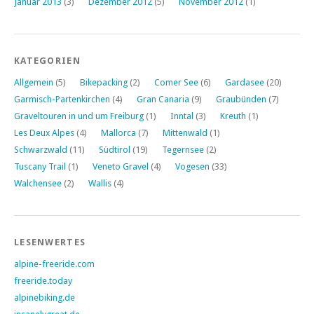
Januar 2013
(3)
Dezember 2012
(5)
November 2012
(1)
KATEGORIEN
Allgemein
(5)
Bikepacking
(2)
Comer See
(6)
Gardasee
(20)
Garmisch-Partenkirchen
(4)
Gran Canaria
(9)
Graubünden
(7)
Graveltouren in und um Freiburg
(1)
Inntal
(3)
Kreuth
(1)
Les Deux Alpes
(4)
Mallorca
(7)
Mittenwald
(1)
Schwarzwald
(11)
Südtirol
(19)
Tegernsee
(2)
Tuscany Trail
(1)
Veneto Gravel
(4)
Vogesen
(33)
Walchensee
(2)
Wallis
(4)
LESENWERTES
alpine-freeride.com
freeride.today
alpinebiking.de