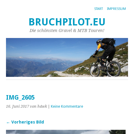
START
IMPRESSUM
BRUCHPILOT.EU
Die schönsten Gravel & MTB Touren!
IMG_2605
16. Juni 2017
von h4wk
|
Keine Kommentare
← Vorheriges Bild