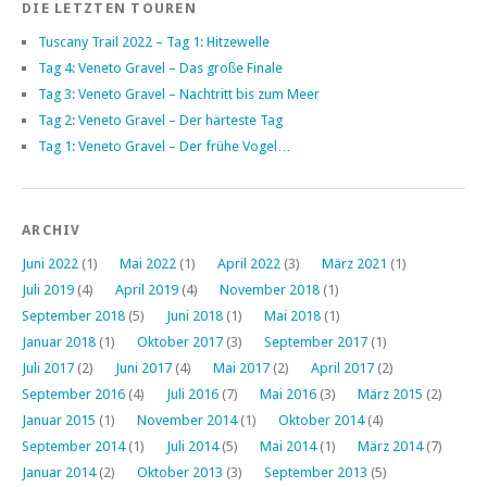
DIE LETZTEN TOUREN
Tuscany Trail 2022 – Tag 1: Hitzewelle
Tag 4: Veneto Gravel – Das große Finale
Tag 3: Veneto Gravel – Nachtritt bis zum Meer
Tag 2: Veneto Gravel – Der härteste Tag
Tag 1: Veneto Gravel – Der frühe Vogel…
ARCHIV
Juni 2022
(1)
Mai 2022
(1)
April 2022
(3)
März 2021
(1)
Juli 2019
(4)
April 2019
(4)
November 2018
(1)
September 2018
(5)
Juni 2018
(1)
Mai 2018
(1)
Januar 2018
(1)
Oktober 2017
(3)
September 2017
(1)
Juli 2017
(2)
Juni 2017
(4)
Mai 2017
(2)
April 2017
(2)
September 2016
(4)
Juli 2016
(7)
Mai 2016
(3)
März 2015
(2)
Januar 2015
(1)
November 2014
(1)
Oktober 2014
(4)
September 2014
(1)
Juli 2014
(5)
Mai 2014
(1)
März 2014
(7)
Januar 2014
(2)
Oktober 2013
(3)
September 2013
(5)