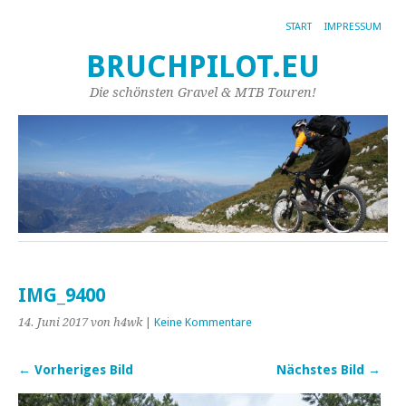
START
IMPRESSUM
BRUCHPILOT.EU
Die schönsten Gravel & MTB Touren!
IMG_9400
14. Juni 2017
von h4wk
|
Keine Kommentare
← Vorheriges Bild
Nächstes Bild →