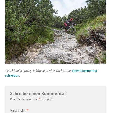
Trackbacks sind geschlossen, aber du kannst
einen Kommentar
schreiben
.
Schreibe einen Kommentar
Pflichtfelder sind mit
*
markiert.
Nachricht
*