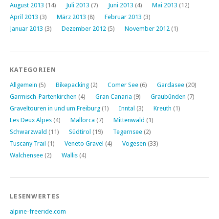
August 2013
(14)
Juli 2013
(7)
Juni 2013
(4)
Mai 2013
(12)
April 2013
(3)
März 2013
(8)
Februar 2013
(3)
Januar 2013
(3)
Dezember 2012
(5)
November 2012
(1)
KATEGORIEN
Allgemein
(5)
Bikepacking
(2)
Comer See
(6)
Gardasee
(20)
Garmisch-Partenkirchen
(4)
Gran Canaria
(9)
Graubünden
(7)
Graveltouren in und um Freiburg
(1)
Inntal
(3)
Kreuth
(1)
Les Deux Alpes
(4)
Mallorca
(7)
Mittenwald
(1)
Schwarzwald
(11)
Südtirol
(19)
Tegernsee
(2)
Tuscany Trail
(1)
Veneto Gravel
(4)
Vogesen
(33)
Walchensee
(2)
Wallis
(4)
LESENWERTES
alpine-freeride.com