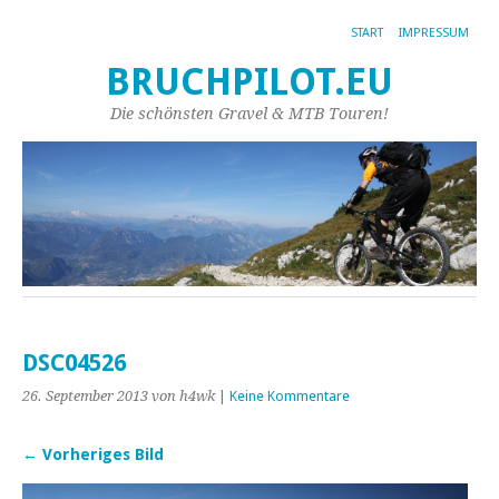
START
IMPRESSUM
BRUCHPILOT.EU
Die schönsten Gravel & MTB Touren!
DSC04526
26. September 2013
von h4wk
|
Keine Kommentare
← Vorheriges Bild