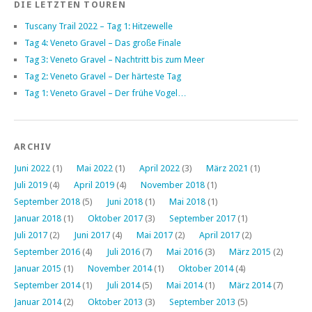
DIE LETZTEN TOUREN
Tuscany Trail 2022 – Tag 1: Hitzewelle
Tag 4: Veneto Gravel – Das große Finale
Tag 3: Veneto Gravel – Nachtritt bis zum Meer
Tag 2: Veneto Gravel – Der härteste Tag
Tag 1: Veneto Gravel – Der frühe Vogel…
ARCHIV
Juni 2022
(1)
Mai 2022
(1)
April 2022
(3)
März 2021
(1)
Juli 2019
(4)
April 2019
(4)
November 2018
(1)
September 2018
(5)
Juni 2018
(1)
Mai 2018
(1)
Januar 2018
(1)
Oktober 2017
(3)
September 2017
(1)
Juli 2017
(2)
Juni 2017
(4)
Mai 2017
(2)
April 2017
(2)
September 2016
(4)
Juli 2016
(7)
Mai 2016
(3)
März 2015
(2)
Januar 2015
(1)
November 2014
(1)
Oktober 2014
(4)
September 2014
(1)
Juli 2014
(5)
Mai 2014
(1)
März 2014
(7)
Januar 2014
(2)
Oktober 2013
(3)
September 2013
(5)