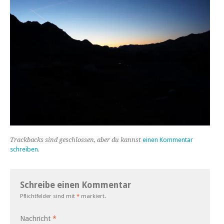
Trackbacks sind geschlossen, aber du kannst
einen Kommentar
schreiben
.
Schreibe einen Kommentar
Pflichtfelder sind mit
*
markiert.
Nachricht
*