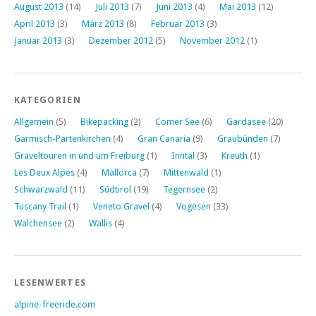
August 2013
(14)
Juli 2013
(7)
Juni 2013
(4)
Mai 2013
(12)
April 2013
(3)
März 2013
(8)
Februar 2013
(3)
Januar 2013
(3)
Dezember 2012
(5)
November 2012
(1)
KATEGORIEN
Allgemein
(5)
Bikepacking
(2)
Comer See
(6)
Gardasee
(20)
Garmisch-Partenkirchen
(4)
Gran Canaria
(9)
Graubünden
(7)
Graveltouren in und um Freiburg
(1)
Inntal
(3)
Kreuth
(1)
Les Deux Alpes
(4)
Mallorca
(7)
Mittenwald
(1)
Schwarzwald
(11)
Südtirol
(19)
Tegernsee
(2)
Tuscany Trail
(1)
Veneto Gravel
(4)
Vogesen
(33)
Walchensee
(2)
Wallis
(4)
LESENWERTES
alpine-freeride.com