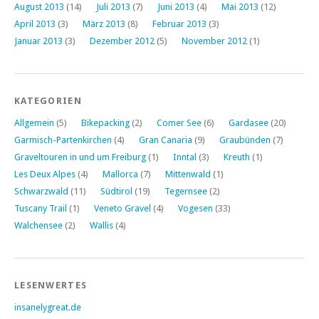
August 2013
(14)
Juli 2013
(7)
Juni 2013
(4)
Mai 2013
(12)
April 2013
(3)
März 2013
(8)
Februar 2013
(3)
Januar 2013
(3)
Dezember 2012
(5)
November 2012
(1)
KATEGORIEN
Allgemein
(5)
Bikepacking
(2)
Comer See
(6)
Gardasee
(20)
Garmisch-Partenkirchen
(4)
Gran Canaria
(9)
Graubünden
(7)
Graveltouren in und um Freiburg
(1)
Inntal
(3)
Kreuth
(1)
Les Deux Alpes
(4)
Mallorca
(7)
Mittenwald
(1)
Schwarzwald
(11)
Südtirol
(19)
Tegernsee
(2)
Tuscany Trail
(1)
Veneto Gravel
(4)
Vogesen
(33)
Walchensee
(2)
Wallis
(4)
LESENWERTES
insanelygreat.de