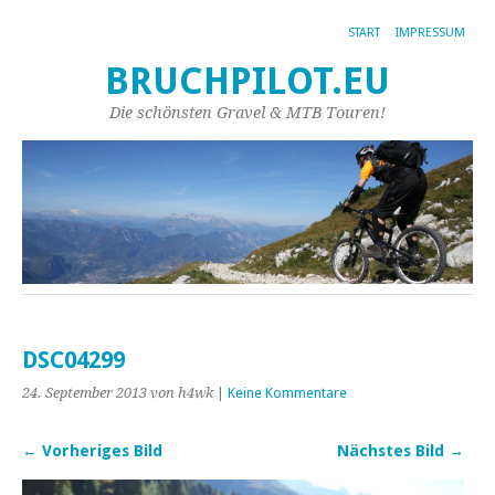
START
IMPRESSUM
BRUCHPILOT.EU
Die schönsten Gravel & MTB Touren!
DSC04299
24. September 2013
von h4wk
|
Keine Kommentare
← Vorheriges Bild
Nächstes Bild →