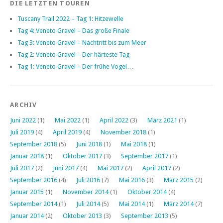
DIE LETZTEN TOUREN
Tuscany Trail 2022 – Tag 1: Hitzewelle
Tag 4: Veneto Gravel – Das große Finale
Tag 3: Veneto Gravel – Nachtritt bis zum Meer
Tag 2: Veneto Gravel – Der härteste Tag
Tag 1: Veneto Gravel – Der frühe Vogel…
ARCHIV
Juni 2022
(1)
Mai 2022
(1)
April 2022
(3)
März 2021
(1)
Juli 2019
(4)
April 2019
(4)
November 2018
(1)
September 2018
(5)
Juni 2018
(1)
Mai 2018
(1)
Januar 2018
(1)
Oktober 2017
(3)
September 2017
(1)
Juli 2017
(2)
Juni 2017
(4)
Mai 2017
(2)
April 2017
(2)
September 2016
(4)
Juli 2016
(7)
Mai 2016
(3)
März 2015
(2)
Januar 2015
(1)
November 2014
(1)
Oktober 2014
(4)
September 2014
(1)
Juli 2014
(5)
Mai 2014
(1)
März 2014
(7)
Januar 2014
(2)
Oktober 2013
(3)
September 2013
(5)