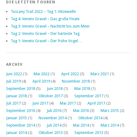
DIE LETZTEN TOUREN
Tuscany Trail 2022 – Tag 1: Hitzewelle
Tag 4: Veneto Gravel – Das große Finale
Tag 3: Veneto Gravel – Nachtritt bis zum Meer
Tag 2: Veneto Gravel – Der härteste Tag
Tag 1: Veneto Gravel – Der frühe Vogel…
ARCHIV
Juni 2022
(1)
Mai 2022
(1)
April 2022
(3)
März 2021
(1)
Juli 2019
(4)
April 2019
(4)
November 2018
(1)
September 2018
(5)
Juni 2018
(1)
Mai 2018
(1)
Januar 2018
(1)
Oktober 2017
(3)
September 2017
(1)
Juli 2017
(2)
Juni 2017
(4)
Mai 2017
(2)
April 2017
(2)
September 2016
(4)
Juli 2016
(7)
Mai 2016
(3)
März 2015
(2)
Januar 2015
(1)
November 2014
(1)
Oktober 2014
(4)
September 2014
(1)
Juli 2014
(5)
Mai 2014
(1)
März 2014
(7)
Januar 2014
(2)
Oktober 2013
(3)
September 2013
(5)