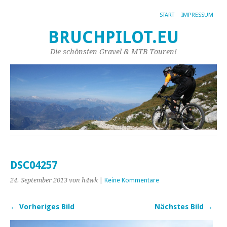
START
IMPRESSUM
BRUCHPILOT.EU
Die schönsten Gravel & MTB Touren!
DSC04257
24. September 2013
von h4wk
|
Keine Kommentare
← Vorheriges Bild
Nächstes Bild →