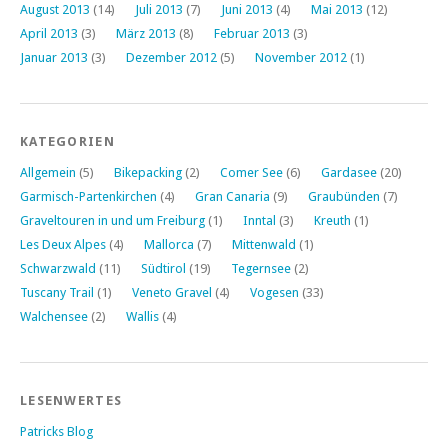
August 2013
(14)
Juli 2013
(7)
Juni 2013
(4)
Mai 2013
(12)
April 2013
(3)
März 2013
(8)
Februar 2013
(3)
Januar 2013
(3)
Dezember 2012
(5)
November 2012
(1)
KATEGORIEN
Allgemein
(5)
Bikepacking
(2)
Comer See
(6)
Gardasee
(20)
Garmisch-Partenkirchen
(4)
Gran Canaria
(9)
Graubünden
(7)
Graveltouren in und um Freiburg
(1)
Inntal
(3)
Kreuth
(1)
Les Deux Alpes
(4)
Mallorca
(7)
Mittenwald
(1)
Schwarzwald
(11)
Südtirol
(19)
Tegernsee
(2)
Tuscany Trail
(1)
Veneto Gravel
(4)
Vogesen
(33)
Walchensee
(2)
Wallis
(4)
LESENWERTES
Patricks Blog