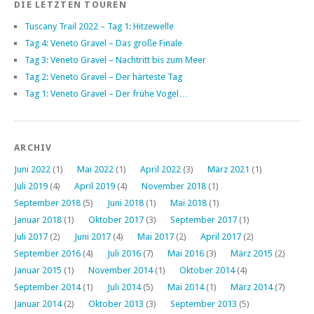
DIE LETZTEN TOUREN
Tuscany Trail 2022 – Tag 1: Hitzewelle
Tag 4: Veneto Gravel – Das große Finale
Tag 3: Veneto Gravel – Nachtritt bis zum Meer
Tag 2: Veneto Gravel – Der härteste Tag
Tag 1: Veneto Gravel – Der frühe Vogel…
ARCHIV
Juni 2022
(1)
Mai 2022
(1)
April 2022
(3)
März 2021
(1)
Juli 2019
(4)
April 2019
(4)
November 2018
(1)
September 2018
(5)
Juni 2018
(1)
Mai 2018
(1)
Januar 2018
(1)
Oktober 2017
(3)
September 2017
(1)
Juli 2017
(2)
Juni 2017
(4)
Mai 2017
(2)
April 2017
(2)
September 2016
(4)
Juli 2016
(7)
Mai 2016
(3)
März 2015
(2)
Januar 2015
(1)
November 2014
(1)
Oktober 2014
(4)
September 2014
(1)
Juli 2014
(5)
Mai 2014
(1)
März 2014
(7)
Januar 2014
(2)
Oktober 2013
(3)
September 2013
(5)