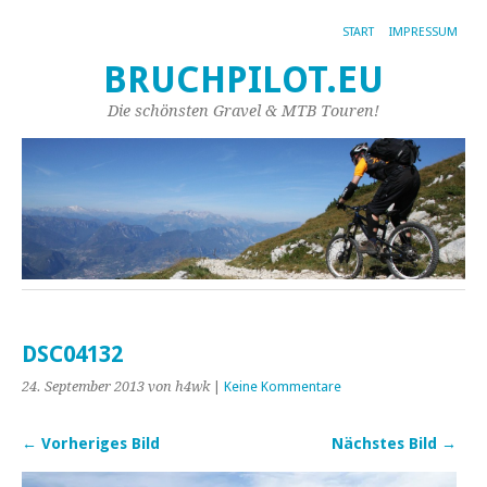
START
IMPRESSUM
BRUCHPILOT.EU
Die schönsten Gravel & MTB Touren!
DSC04132
24. September 2013
von h4wk
|
Keine Kommentare
← Vorheriges Bild
Nächstes Bild →