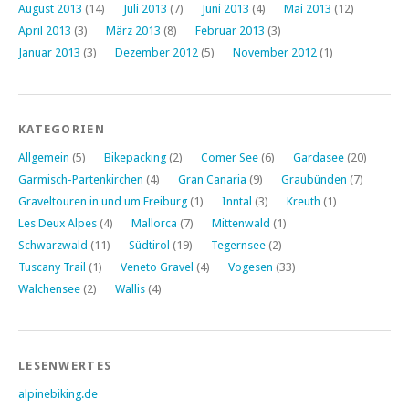
August 2013
(14)
Juli 2013
(7)
Juni 2013
(4)
Mai 2013
(12)
April 2013
(3)
März 2013
(8)
Februar 2013
(3)
Januar 2013
(3)
Dezember 2012
(5)
November 2012
(1)
KATEGORIEN
Allgemein
(5)
Bikepacking
(2)
Comer See
(6)
Gardasee
(20)
Garmisch-Partenkirchen
(4)
Gran Canaria
(9)
Graubünden
(7)
Graveltouren in und um Freiburg
(1)
Inntal
(3)
Kreuth
(1)
Les Deux Alpes
(4)
Mallorca
(7)
Mittenwald
(1)
Schwarzwald
(11)
Südtirol
(19)
Tegernsee
(2)
Tuscany Trail
(1)
Veneto Gravel
(4)
Vogesen
(33)
Walchensee
(2)
Wallis
(4)
LESENWERTES
alpinebiking.de