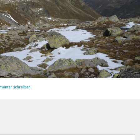
mentar schreiben
.