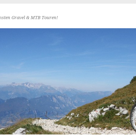
nsten Gravel & MTB Touren!