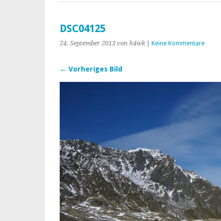
DSC04125
24. September 2013
von h4wk
|
Keine Kommentare
← Vorheriges Bild