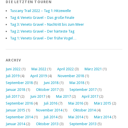
DIE LETZTEN TOUREN
Tuscany Trail 2022 – Tag 1: Hitzewelle
Tag 4: Veneto Gravel – Das große Finale
Tag 3: Veneto Gravel – Nachtritt bis zum Meer
Tag 2: Veneto Gravel – Der härteste Tag
Tag 1: Veneto Gravel – Der frühe Vogel…
ARCHIV
Juni 2022
(1)
Mai 2022
(1)
April 2022
(3)
März 2021
(1)
Juli 2019
(4)
April 2019
(4)
November 2018
(1)
September 2018
(5)
Juni 2018
(1)
Mai 2018
(1)
Januar 2018
(1)
Oktober 2017
(3)
September 2017
(1)
Juli 2017
(2)
Juni 2017
(4)
Mai 2017
(2)
April 2017
(2)
September 2016
(4)
Juli 2016
(7)
Mai 2016
(3)
März 2015
(2)
Januar 2015
(1)
November 2014
(1)
Oktober 2014
(4)
September 2014
(1)
Juli 2014
(5)
Mai 2014
(1)
März 2014
(7)
Januar 2014
(2)
Oktober 2013
(3)
September 2013
(5)