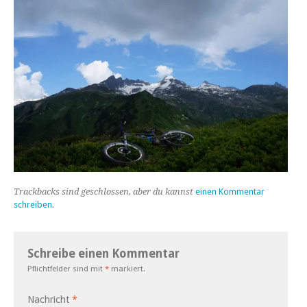
Trackbacks sind geschlossen, aber du kannst
einen Kommentar
schreiben
.
Schreibe einen Kommentar
Pflichtfelder sind mit
*
markiert.
Nachricht
*