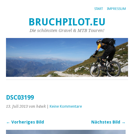
START
IMPRESSUM
BRUCHPILOT.EU
Die schönsten Gravel & MTB Touren!
DSC03199
13. Juli 2013
von h4wk
|
Keine Kommentare
← Vorheriges Bild
Nächstes Bild →