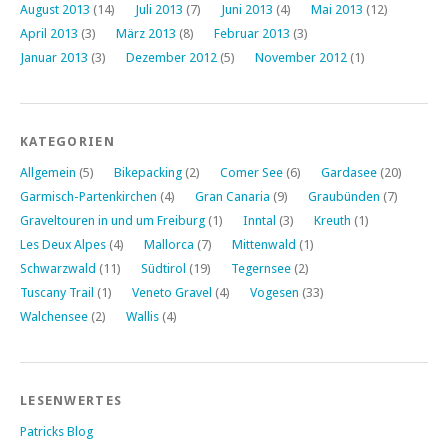
August 2013
(14)
Juli 2013
(7)
Juni 2013
(4)
Mai 2013
(12)
April 2013
(3)
März 2013
(8)
Februar 2013
(3)
Januar 2013
(3)
Dezember 2012
(5)
November 2012
(1)
KATEGORIEN
Allgemein
(5)
Bikepacking
(2)
Comer See
(6)
Gardasee
(20)
Garmisch-Partenkirchen
(4)
Gran Canaria
(9)
Graubünden
(7)
Graveltouren in und um Freiburg
(1)
Inntal
(3)
Kreuth
(1)
Les Deux Alpes
(4)
Mallorca
(7)
Mittenwald
(1)
Schwarzwald
(11)
Südtirol
(19)
Tegernsee
(2)
Tuscany Trail
(1)
Veneto Gravel
(4)
Vogesen
(33)
Walchensee
(2)
Wallis
(4)
LESENWERTES
Patricks Blog