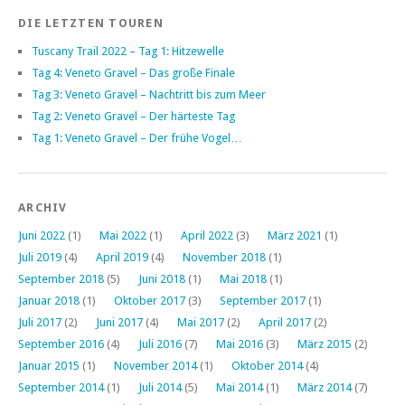
DIE LETZTEN TOUREN
Tuscany Trail 2022 – Tag 1: Hitzewelle
Tag 4: Veneto Gravel – Das große Finale
Tag 3: Veneto Gravel – Nachtritt bis zum Meer
Tag 2: Veneto Gravel – Der härteste Tag
Tag 1: Veneto Gravel – Der frühe Vogel…
ARCHIV
Juni 2022
(1)
Mai 2022
(1)
April 2022
(3)
März 2021
(1)
Juli 2019
(4)
April 2019
(4)
November 2018
(1)
September 2018
(5)
Juni 2018
(1)
Mai 2018
(1)
Januar 2018
(1)
Oktober 2017
(3)
September 2017
(1)
Juli 2017
(2)
Juni 2017
(4)
Mai 2017
(2)
April 2017
(2)
September 2016
(4)
Juli 2016
(7)
Mai 2016
(3)
März 2015
(2)
Januar 2015
(1)
November 2014
(1)
Oktober 2014
(4)
September 2014
(1)
Juli 2014
(5)
Mai 2014
(1)
März 2014
(7)