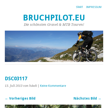
START
IMPRESSUM
BRUCHPILOT.EU
Die schönsten Gravel & MTB Touren!
DSC03117
13. Juli 2013
von h4wk
|
Keine Kommentare
← Vorheriges Bild
Nächstes Bild →