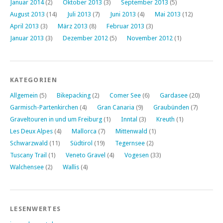
Januar 2014
(2)
Oktober 2013
(3)
September 2013
(5)
August 2013
(14)
Juli 2013
(7)
Juni 2013
(4)
Mai 2013
(12)
April 2013
(3)
März 2013
(8)
Februar 2013
(3)
Januar 2013
(3)
Dezember 2012
(5)
November 2012
(1)
KATEGORIEN
Allgemein
(5)
Bikepacking
(2)
Comer See
(6)
Gardasee
(20)
Garmisch-Partenkirchen
(4)
Gran Canaria
(9)
Graubünden
(7)
Graveltouren in und um Freiburg
(1)
Inntal
(3)
Kreuth
(1)
Les Deux Alpes
(4)
Mallorca
(7)
Mittenwald
(1)
Schwarzwald
(11)
Südtirol
(19)
Tegernsee
(2)
Tuscany Trail
(1)
Veneto Gravel
(4)
Vogesen
(33)
Walchensee
(2)
Wallis
(4)
LESENWERTES