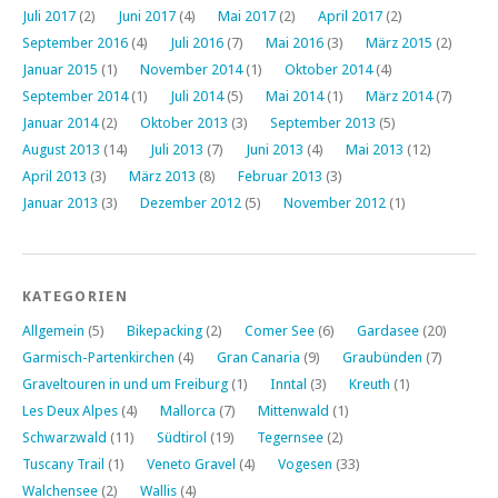
Juli 2017
(2)
Juni 2017
(4)
Mai 2017
(2)
April 2017
(2)
September 2016
(4)
Juli 2016
(7)
Mai 2016
(3)
März 2015
(2)
Januar 2015
(1)
November 2014
(1)
Oktober 2014
(4)
September 2014
(1)
Juli 2014
(5)
Mai 2014
(1)
März 2014
(7)
Januar 2014
(2)
Oktober 2013
(3)
September 2013
(5)
August 2013
(14)
Juli 2013
(7)
Juni 2013
(4)
Mai 2013
(12)
April 2013
(3)
März 2013
(8)
Februar 2013
(3)
Januar 2013
(3)
Dezember 2012
(5)
November 2012
(1)
KATEGORIEN
Allgemein
(5)
Bikepacking
(2)
Comer See
(6)
Gardasee
(20)
Garmisch-Partenkirchen
(4)
Gran Canaria
(9)
Graubünden
(7)
Graveltouren in und um Freiburg
(1)
Inntal
(3)
Kreuth
(1)
Les Deux Alpes
(4)
Mallorca
(7)
Mittenwald
(1)
Schwarzwald
(11)
Südtirol
(19)
Tegernsee
(2)
Tuscany Trail
(1)
Veneto Gravel
(4)
Vogesen
(33)
Walchensee
(2)
Wallis
(4)