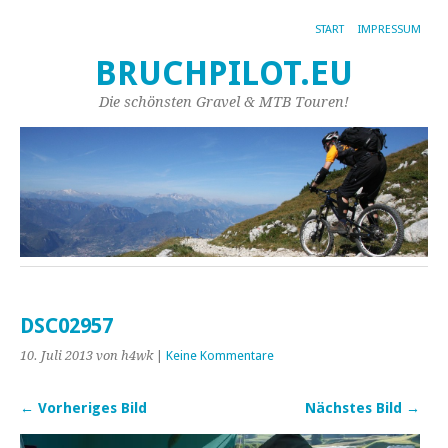
START
IMPRESSUM
BRUCHPILOT.EU
Die schönsten Gravel & MTB Touren!
DSC02957
10. Juli 2013
von h4wk
|
Keine Kommentare
← Vorheriges Bild
Nächstes Bild →