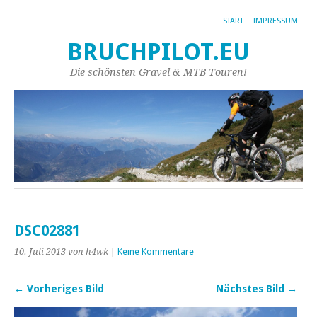
START
IMPRESSUM
BRUCHPILOT.EU
Die schönsten Gravel & MTB Touren!
DSC02881
10. Juli 2013
von h4wk
|
Keine Kommentare
← Vorheriges Bild
Nächstes Bild →