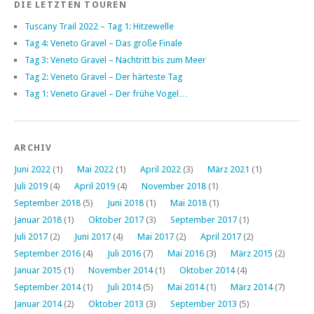
DIE LETZTEN TOUREN
Tuscany Trail 2022 – Tag 1: Hitzewelle
Tag 4: Veneto Gravel – Das große Finale
Tag 3: Veneto Gravel – Nachtritt bis zum Meer
Tag 2: Veneto Gravel – Der härteste Tag
Tag 1: Veneto Gravel – Der frühe Vogel…
ARCHIV
Juni 2022
(1)
Mai 2022
(1)
April 2022
(3)
März 2021
(1)
Juli 2019
(4)
April 2019
(4)
November 2018
(1)
September 2018
(5)
Juni 2018
(1)
Mai 2018
(1)
Januar 2018
(1)
Oktober 2017
(3)
September 2017
(1)
Juli 2017
(2)
Juni 2017
(4)
Mai 2017
(2)
April 2017
(2)
September 2016
(4)
Juli 2016
(7)
Mai 2016
(3)
März 2015
(2)
Januar 2015
(1)
November 2014
(1)
Oktober 2014
(4)
September 2014
(1)
Juli 2014
(5)
Mai 2014
(1)
März 2014
(7)
Januar 2014
(2)
Oktober 2013
(3)
September 2013
(5)