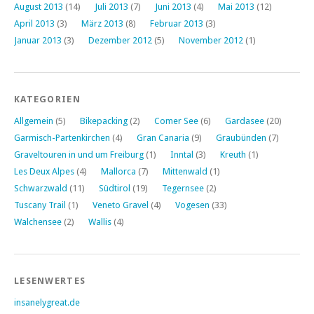
August 2013
(14)
Juli 2013
(7)
Juni 2013
(4)
Mai 2013
(12)
April 2013
(3)
März 2013
(8)
Februar 2013
(3)
Januar 2013
(3)
Dezember 2012
(5)
November 2012
(1)
KATEGORIEN
Allgemein
(5)
Bikepacking
(2)
Comer See
(6)
Gardasee
(20)
Garmisch-Partenkirchen
(4)
Gran Canaria
(9)
Graubünden
(7)
Graveltouren in und um Freiburg
(1)
Inntal
(3)
Kreuth
(1)
Les Deux Alpes
(4)
Mallorca
(7)
Mittenwald
(1)
Schwarzwald
(11)
Südtirol
(19)
Tegernsee
(2)
Tuscany Trail
(1)
Veneto Gravel
(4)
Vogesen
(33)
Walchensee
(2)
Wallis
(4)
LESENWERTES
insanelygreat.de