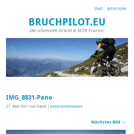
START
IMPRESSUM
BRUCHPILOT.EU
Die schönsten Gravel & MTB Touren!
IMG_8831-Pano
27. Mai 2017
von h4wk
|
Keine Kommentare
Nächstes Bild →