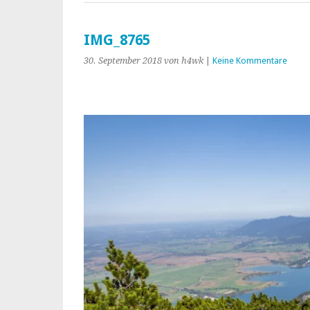
IMG_8765
30. September 2018
von h4wk
|
Keine Kommentare