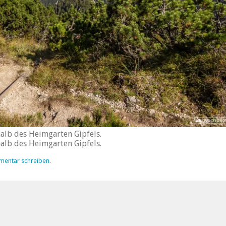
alb des Heimgarten Gipfels.
alb des Heimgarten Gipfels.
mentar schreiben
.