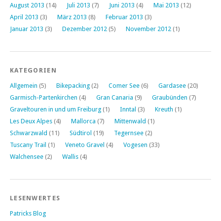
August 2013
(14)
Juli 2013
(7)
Juni 2013
(4)
Mai 2013
(12)
April 2013
(3)
März 2013
(8)
Februar 2013
(3)
Januar 2013
(3)
Dezember 2012
(5)
November 2012
(1)
KATEGORIEN
Allgemein
(5)
Bikepacking
(2)
Comer See
(6)
Gardasee
(20)
Garmisch-Partenkirchen
(4)
Gran Canaria
(9)
Graubünden
(7)
Graveltouren in und um Freiburg
(1)
Inntal
(3)
Kreuth
(1)
Les Deux Alpes
(4)
Mallorca
(7)
Mittenwald
(1)
Schwarzwald
(11)
Südtirol
(19)
Tegernsee
(2)
Tuscany Trail
(1)
Veneto Gravel
(4)
Vogesen
(33)
Walchensee
(2)
Wallis
(4)
LESENWERTES
Patricks Blog