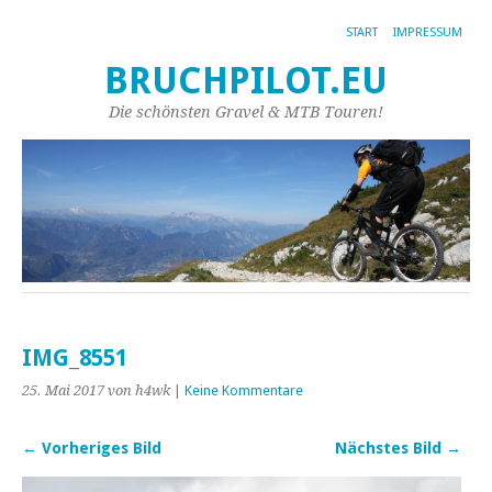
START
IMPRESSUM
BRUCHPILOT.EU
Die schönsten Gravel & MTB Touren!
IMG_8551
25. Mai 2017
von h4wk
|
Keine Kommentare
← Vorheriges Bild
Nächstes Bild →