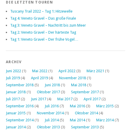
DIE LETZTEN TOUREN
Tuscany Trail 2022 – Tag 1: Hitzewelle
Tag 4: Veneto Gravel – Das große Finale
Tag 3: Veneto Gravel – Nachtritt bis zum Meer
Tag 2: Veneto Gravel – Der härteste Tag
Tag 1: Veneto Gravel – Der frühe Vogel…
ARCHIV
Juni 2022
(1)
Mai 2022
(1)
April 2022
(3)
März 2021
(1)
Juli 2019
(4)
April 2019
(4)
November 2018
(1)
September 2018
(5)
Juni 2018
(1)
Mai 2018
(1)
Januar 2018
(1)
Oktober 2017
(3)
September 2017
(1)
Juli 2017
(2)
Juni 2017
(4)
Mai 2017
(2)
April 2017
(2)
September 2016
(4)
Juli 2016
(7)
Mai 2016
(3)
März 2015
(2)
Januar 2015
(1)
November 2014
(1)
Oktober 2014
(4)
September 2014
(1)
Juli 2014
(5)
Mai 2014
(1)
März 2014
(7)
Januar 2014
(2)
Oktober 2013
(3)
September 2013
(5)