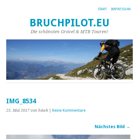
START
IMPRESSUM
BRUCHPILOT.EU
Die schönsten Gravel & MTB Touren!
IMG_8534
25. Mai 2017
von h4wk
|
Keine Kommentare
Nächstes Bild →