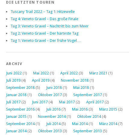
DIE LETZTEN TOUREN
Tuscany Trail 2022 – Tag 1: Hitzewelle
Tag 4: Veneto Gravel – Das große Finale
Tag 3: Veneto Gravel – Nachtritt bis zum Meer
Tag 2: Veneto Gravel – Der härteste Tag
Tag 1: Veneto Gravel – Der frühe Vogel…
ARCHIV
Juni 2022
(1)
Mai 2022
(1)
April 2022
(3)
März 2021
(1)
Juli 2019
(4)
April 2019
(4)
November 2018
(1)
September 2018
(5)
Juni 2018
(1)
Mai 2018
(1)
Januar 2018
(1)
Oktober 2017
(3)
September 2017
(1)
Juli 2017
(2)
Juni 2017
(4)
Mai 2017
(2)
April 2017
(2)
September 2016
(4)
Juli 2016
(7)
Mai 2016
(3)
März 2015
(2)
Januar 2015
(1)
November 2014
(1)
Oktober 2014
(4)
September 2014
(1)
Juli 2014
(5)
Mai 2014
(1)
März 2014
(7)
Januar 2014
(2)
Oktober 2013
(3)
September 2013
(5)