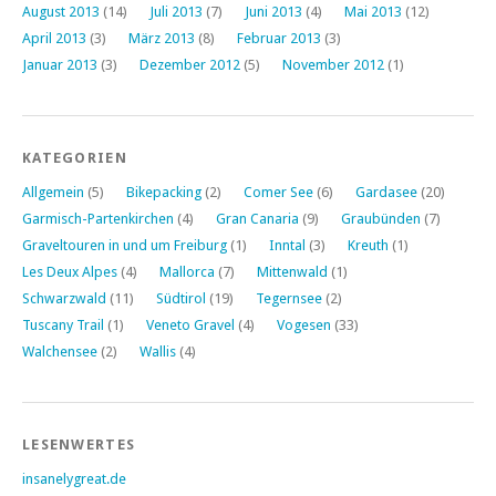
August 2013
(14)
Juli 2013
(7)
Juni 2013
(4)
Mai 2013
(12)
April 2013
(3)
März 2013
(8)
Februar 2013
(3)
Januar 2013
(3)
Dezember 2012
(5)
November 2012
(1)
KATEGORIEN
Allgemein
(5)
Bikepacking
(2)
Comer See
(6)
Gardasee
(20)
Garmisch-Partenkirchen
(4)
Gran Canaria
(9)
Graubünden
(7)
Graveltouren in und um Freiburg
(1)
Inntal
(3)
Kreuth
(1)
Les Deux Alpes
(4)
Mallorca
(7)
Mittenwald
(1)
Schwarzwald
(11)
Südtirol
(19)
Tegernsee
(2)
Tuscany Trail
(1)
Veneto Gravel
(4)
Vogesen
(33)
Walchensee
(2)
Wallis
(4)
LESENWERTES
insanelygreat.de