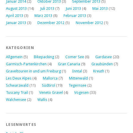
Januar 2014
(2)
Oktober 2013
(3)
September 2013
(5)
August 2013
(14)
Juli 2013
(7)
Juni 2013
(4)
Mai 2013
(12)
April 2013
(3)
März 2013
(8)
Februar 2013
(3)
Januar 2013
(3)
Dezember 2012
(5)
November 2012
(1)
KATEGORIEN
Allgemein
(5)
Bikepacking
(2)
Comer See
(6)
Gardasee
(20)
Garmisch-Partenkirchen
(4)
Gran Canaria
(9)
Graubünden
(7)
Graveltouren in und um Freiburg
(1)
Inntal
(3)
Kreuth
(1)
Les Deux Alpes
(4)
Mallorca
(7)
Mittenwald
(1)
Schwarzwald
(11)
Südtirol
(19)
Tegernsee
(2)
Tuscany Trail
(1)
Veneto Gravel
(4)
Vogesen
(33)
Walchensee
(2)
Wallis
(4)
LESENWERTES