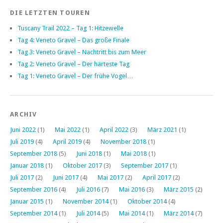
DIE LETZTEN TOUREN
Tuscany Trail 2022 – Tag 1: Hitzewelle
Tag 4: Veneto Gravel – Das große Finale
Tag 3: Veneto Gravel – Nachtritt bis zum Meer
Tag 2: Veneto Gravel – Der härteste Tag
Tag 1: Veneto Gravel – Der frühe Vogel…
ARCHIV
Juni 2022
(1)
Mai 2022
(1)
April 2022
(3)
März 2021
(1)
Juli 2019
(4)
April 2019
(4)
November 2018
(1)
September 2018
(5)
Juni 2018
(1)
Mai 2018
(1)
Januar 2018
(1)
Oktober 2017
(3)
September 2017
(1)
Juli 2017
(2)
Juni 2017
(4)
Mai 2017
(2)
April 2017
(2)
September 2016
(4)
Juli 2016
(7)
Mai 2016
(3)
März 2015
(2)
Januar 2015
(1)
November 2014
(1)
Oktober 2014
(4)
September 2014
(1)
Juli 2014
(5)
Mai 2014
(1)
März 2014
(7)