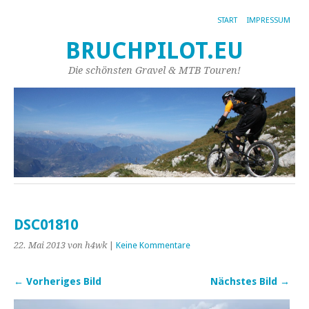
START
IMPRESSUM
BRUCHPILOT.EU
Die schönsten Gravel & MTB Touren!
DSC01810
22. Mai 2013
von h4wk
|
Keine Kommentare
← Vorheriges Bild
Nächstes Bild →