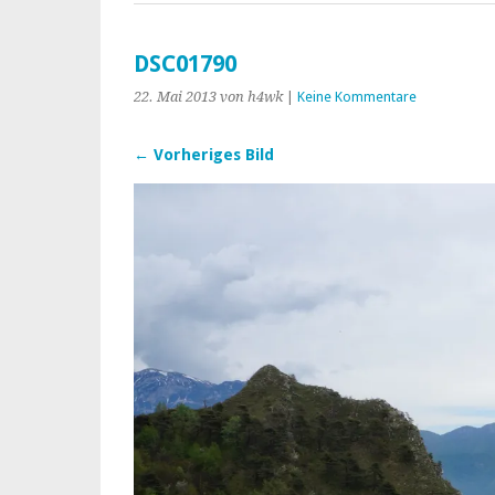
DSC01790
22. Mai 2013
von h4wk
|
Keine Kommentare
← Vorheriges Bild