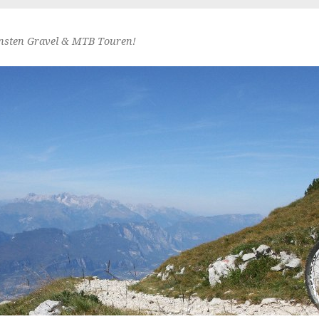
nsten Gravel & MTB Touren!