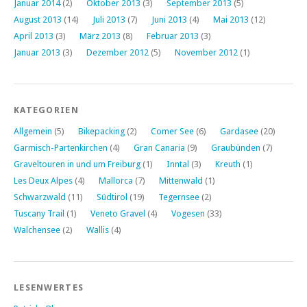
Januar 2014
(2)
Oktober 2013
(3)
September 2013
(5)
August 2013
(14)
Juli 2013
(7)
Juni 2013
(4)
Mai 2013
(12)
April 2013
(3)
März 2013
(8)
Februar 2013
(3)
Januar 2013
(3)
Dezember 2012
(5)
November 2012
(1)
KATEGORIEN
Allgemein
(5)
Bikepacking
(2)
Comer See
(6)
Gardasee
(20)
Garmisch-Partenkirchen
(4)
Gran Canaria
(9)
Graubünden
(7)
Graveltouren in und um Freiburg
(1)
Inntal
(3)
Kreuth
(1)
Les Deux Alpes
(4)
Mallorca
(7)
Mittenwald
(1)
Schwarzwald
(11)
Südtirol
(19)
Tegernsee
(2)
Tuscany Trail
(1)
Veneto Gravel
(4)
Vogesen
(33)
Walchensee
(2)
Wallis
(4)
LESENWERTES