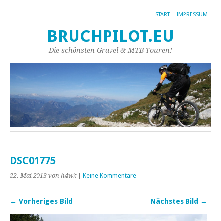
START
IMPRESSUM
BRUCHPILOT.EU
Die schönsten Gravel & MTB Touren!
DSC01775
22. Mai 2013
von h4wk
|
Keine Kommentare
← Vorheriges Bild
Nächstes Bild →