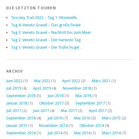
DIE LETZTEN TOUREN
Tuscany Trail 2022 – Tag 1: Hitzewelle
Tag 4: Veneto Gravel – Das große Finale
Tag 3: Veneto Gravel – Nachtritt bis zum Meer
Tag 2: Veneto Gravel – Der härteste Tag
Tag 1: Veneto Gravel – Der frühe Vogel…
ARCHIV
Juni 2022
(1)
Mai 2022
(1)
April 2022
(3)
März 2021
(1)
Juli 2019
(4)
April 2019
(4)
November 2018
(1)
September 2018
(5)
Juni 2018
(1)
Mai 2018
(1)
Januar 2018
(1)
Oktober 2017
(3)
September 2017
(1)
Juli 2017
(2)
Juni 2017
(4)
Mai 2017
(2)
April 2017
(2)
September 2016
(4)
Juli 2016
(7)
Mai 2016
(3)
März 2015
(2)
Januar 2015
(1)
November 2014
(1)
Oktober 2014
(4)
September 2014
(1)
Juli 2014
(5)
Mai 2014
(1)
März 2014
(7)