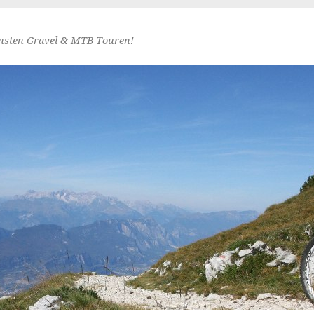
nsten Gravel & MTB Touren!