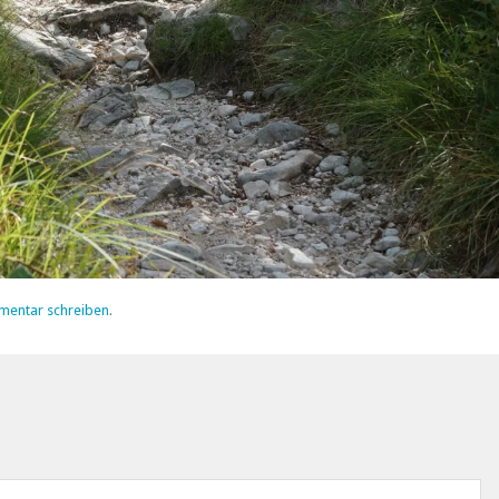
mentar schreiben
.