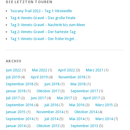
DIE LETZTEN TOUREN
Tuscany Trail 2022 – Tag 1: Hitzewelle
Tag 4: Veneto Gravel – Das große Finale
Tag 3: Veneto Gravel – Nachtritt bis zum Meer
Tag 2: Veneto Gravel – Der härteste Tag
Tag 1: Veneto Gravel – Der frühe Vogel…
ARCHIV
Juni 2022
(1)
Mai 2022
(1)
April 2022
(3)
März 2021
(1)
Juli 2019
(4)
April 2019
(4)
November 2018
(1)
September 2018
(5)
Juni 2018
(1)
Mai 2018
(1)
Januar 2018
(1)
Oktober 2017
(3)
September 2017
(1)
Juli 2017
(2)
Juni 2017
(4)
Mai 2017
(2)
April 2017
(2)
September 2016
(4)
Juli 2016
(7)
Mai 2016
(3)
März 2015
(2)
Januar 2015
(1)
November 2014
(1)
Oktober 2014
(4)
September 2014
(1)
Juli 2014
(5)
Mai 2014
(1)
März 2014
(7)
Januar 2014
(2)
Oktober 2013
(3)
September 2013
(5)