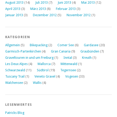
August 2013
(14)
Juli 2013
(7)
Juni 2013
(4)
Mai 2013
(12)
April 2013
(3)
März 2013
(8)
Februar 2013
(3)
Januar 2013
(3)
Dezember 2012
(5)
November 2012
(1)
KATEGORIEN
Allgemein
(5)
Bikepacking
(2)
Comer See
(6)
Gardasee
(20)
Garmisch-Partenkirchen
(4)
Gran Canaria
(9)
Graubünden
(7)
Graveltouren in und um Freiburg
(1)
Inntal
(3)
Kreuth
(1)
Les Deux Alpes
(4)
Mallorca
(7)
Mittenwald
(1)
Schwarzwald
(11)
Südtirol
(19)
Tegernsee
(2)
Tuscany Trail
(1)
Veneto Gravel
(4)
Vogesen
(33)
Walchensee
(2)
Wallis
(4)
LESENWERTES
Patricks Blog