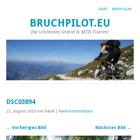
START
IMPRESSUM
BRUCHPILOT.EU
Die schönsten Gravel & MTB Touren!
DSC03894
25. August 2013
von h4wk
|
Keine Kommentare
← Vorheriges Bild
Nächstes Bild →