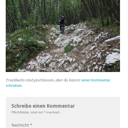
Trackbacks sind geschlossen, aber du kannst
einen Kommentar
schreiben
.
Schreibe einen Kommentar
Pflichtfelder sind mit
*
markiert.
Nachricht
*