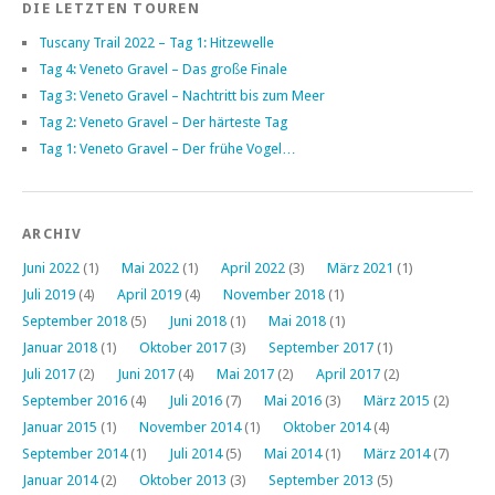
DIE LETZTEN TOUREN
Tuscany Trail 2022 – Tag 1: Hitzewelle
Tag 4: Veneto Gravel – Das große Finale
Tag 3: Veneto Gravel – Nachtritt bis zum Meer
Tag 2: Veneto Gravel – Der härteste Tag
Tag 1: Veneto Gravel – Der frühe Vogel…
ARCHIV
Juni 2022
(1)
Mai 2022
(1)
April 2022
(3)
März 2021
(1)
Juli 2019
(4)
April 2019
(4)
November 2018
(1)
September 2018
(5)
Juni 2018
(1)
Mai 2018
(1)
Januar 2018
(1)
Oktober 2017
(3)
September 2017
(1)
Juli 2017
(2)
Juni 2017
(4)
Mai 2017
(2)
April 2017
(2)
September 2016
(4)
Juli 2016
(7)
Mai 2016
(3)
März 2015
(2)
Januar 2015
(1)
November 2014
(1)
Oktober 2014
(4)
September 2014
(1)
Juli 2014
(5)
Mai 2014
(1)
März 2014
(7)
Januar 2014
(2)
Oktober 2013
(3)
September 2013
(5)