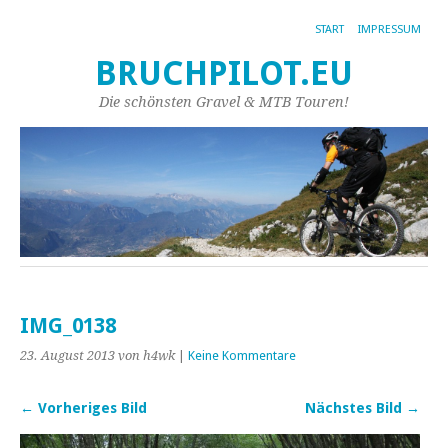
START
IMPRESSUM
BRUCHPILOT.EU
Die schönsten Gravel & MTB Touren!
IMG_0138
23. August 2013
von h4wk
|
Keine Kommentare
← Vorheriges Bild
Nächstes Bild →