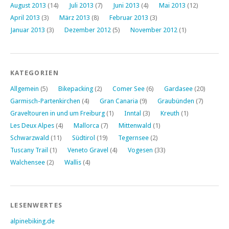
August 2013
(14)
Juli 2013
(7)
Juni 2013
(4)
Mai 2013
(12)
April 2013
(3)
März 2013
(8)
Februar 2013
(3)
Januar 2013
(3)
Dezember 2012
(5)
November 2012
(1)
KATEGORIEN
Allgemein
(5)
Bikepacking
(2)
Comer See
(6)
Gardasee
(20)
Garmisch-Partenkirchen
(4)
Gran Canaria
(9)
Graubünden
(7)
Graveltouren in und um Freiburg
(1)
Inntal
(3)
Kreuth
(1)
Les Deux Alpes
(4)
Mallorca
(7)
Mittenwald
(1)
Schwarzwald
(11)
Südtirol
(19)
Tegernsee
(2)
Tuscany Trail
(1)
Veneto Gravel
(4)
Vogesen
(33)
Walchensee
(2)
Wallis
(4)
LESENWERTES
alpinebiking.de