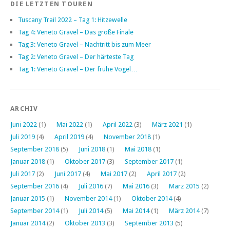
DIE LETZTEN TOUREN
Tuscany Trail 2022 – Tag 1: Hitzewelle
Tag 4: Veneto Gravel – Das große Finale
Tag 3: Veneto Gravel – Nachtritt bis zum Meer
Tag 2: Veneto Gravel – Der härteste Tag
Tag 1: Veneto Gravel – Der frühe Vogel…
ARCHIV
Juni 2022
(1)
Mai 2022
(1)
April 2022
(3)
März 2021
(1)
Juli 2019
(4)
April 2019
(4)
November 2018
(1)
September 2018
(5)
Juni 2018
(1)
Mai 2018
(1)
Januar 2018
(1)
Oktober 2017
(3)
September 2017
(1)
Juli 2017
(2)
Juni 2017
(4)
Mai 2017
(2)
April 2017
(2)
September 2016
(4)
Juli 2016
(7)
Mai 2016
(3)
März 2015
(2)
Januar 2015
(1)
November 2014
(1)
Oktober 2014
(4)
September 2014
(1)
Juli 2014
(5)
Mai 2014
(1)
März 2014
(7)
Januar 2014
(2)
Oktober 2013
(3)
September 2013
(5)