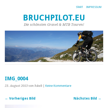
START
IMPRESSUM
BRUCHPILOT.EU
Die schönsten Gravel & MTB Touren!
IMG_0004
23. August 2013
von h4wk
|
Keine Kommentare
← Vorheriges Bild
Nächstes Bild →