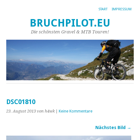
START
IMPRESSUM
BRUCHPILOT.EU
Die schönsten Gravel & MTB Touren!
DSC01810
23. August 2013
von h4wk
|
Keine Kommentare
Nächstes Bild →