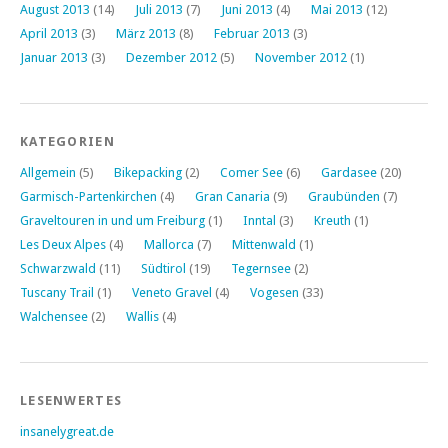
August 2013
(14)
Juli 2013
(7)
Juni 2013
(4)
Mai 2013
(12)
April 2013
(3)
März 2013
(8)
Februar 2013
(3)
Januar 2013
(3)
Dezember 2012
(5)
November 2012
(1)
KATEGORIEN
Allgemein
(5)
Bikepacking
(2)
Comer See
(6)
Gardasee
(20)
Garmisch-Partenkirchen
(4)
Gran Canaria
(9)
Graubünden
(7)
Graveltouren in und um Freiburg
(1)
Inntal
(3)
Kreuth
(1)
Les Deux Alpes
(4)
Mallorca
(7)
Mittenwald
(1)
Schwarzwald
(11)
Südtirol
(19)
Tegernsee
(2)
Tuscany Trail
(1)
Veneto Gravel
(4)
Vogesen
(33)
Walchensee
(2)
Wallis
(4)
LESENWERTES
insanelygreat.de