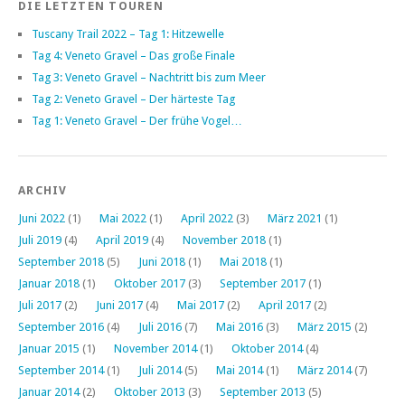
DIE LETZTEN TOUREN
Tuscany Trail 2022 – Tag 1: Hitzewelle
Tag 4: Veneto Gravel – Das große Finale
Tag 3: Veneto Gravel – Nachtritt bis zum Meer
Tag 2: Veneto Gravel – Der härteste Tag
Tag 1: Veneto Gravel – Der frühe Vogel…
ARCHIV
Juni 2022
(1)
Mai 2022
(1)
April 2022
(3)
März 2021
(1)
Juli 2019
(4)
April 2019
(4)
November 2018
(1)
September 2018
(5)
Juni 2018
(1)
Mai 2018
(1)
Januar 2018
(1)
Oktober 2017
(3)
September 2017
(1)
Juli 2017
(2)
Juni 2017
(4)
Mai 2017
(2)
April 2017
(2)
September 2016
(4)
Juli 2016
(7)
Mai 2016
(3)
März 2015
(2)
Januar 2015
(1)
November 2014
(1)
Oktober 2014
(4)
September 2014
(1)
Juli 2014
(5)
Mai 2014
(1)
März 2014
(7)
Januar 2014
(2)
Oktober 2013
(3)
September 2013
(5)