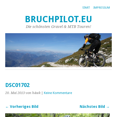
START
IMPRESSUM
BRUCHPILOT.EU
Die schönsten Gravel & MTB Touren!
DSC01702
20. Mai 2013
von h4wk
|
Keine Kommentare
← Vorheriges Bild
Nächstes Bild →