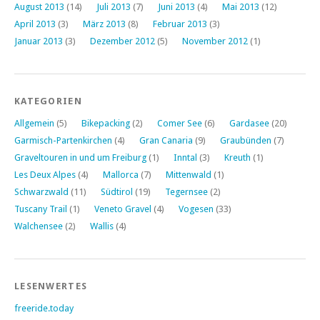
August 2013
(14)
Juli 2013
(7)
Juni 2013
(4)
Mai 2013
(12)
April 2013
(3)
März 2013
(8)
Februar 2013
(3)
Januar 2013
(3)
Dezember 2012
(5)
November 2012
(1)
KATEGORIEN
Allgemein
(5)
Bikepacking
(2)
Comer See
(6)
Gardasee
(20)
Garmisch-Partenkirchen
(4)
Gran Canaria
(9)
Graubünden
(7)
Graveltouren in und um Freiburg
(1)
Inntal
(3)
Kreuth
(1)
Les Deux Alpes
(4)
Mallorca
(7)
Mittenwald
(1)
Schwarzwald
(11)
Südtirol
(19)
Tegernsee
(2)
Tuscany Trail
(1)
Veneto Gravel
(4)
Vogesen
(33)
Walchensee
(2)
Wallis
(4)
LESENWERTES
freeride.today