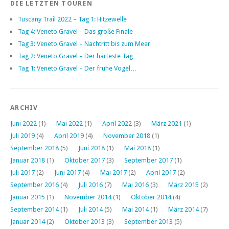
DIE LETZTEN TOUREN
Tuscany Trail 2022 – Tag 1: Hitzewelle
Tag 4: Veneto Gravel – Das große Finale
Tag 3: Veneto Gravel – Nachtritt bis zum Meer
Tag 2: Veneto Gravel – Der härteste Tag
Tag 1: Veneto Gravel – Der frühe Vogel…
ARCHIV
Juni 2022
(1)
Mai 2022
(1)
April 2022
(3)
März 2021
(1)
Juli 2019
(4)
April 2019
(4)
November 2018
(1)
September 2018
(5)
Juni 2018
(1)
Mai 2018
(1)
Januar 2018
(1)
Oktober 2017
(3)
September 2017
(1)
Juli 2017
(2)
Juni 2017
(4)
Mai 2017
(2)
April 2017
(2)
September 2016
(4)
Juli 2016
(7)
Mai 2016
(3)
März 2015
(2)
Januar 2015
(1)
November 2014
(1)
Oktober 2014
(4)
September 2014
(1)
Juli 2014
(5)
Mai 2014
(1)
März 2014
(7)
Januar 2014
(2)
Oktober 2013
(3)
September 2013
(5)