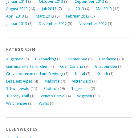
Januar 2014
(2)
Oktober 2013
(3)
September 2013
(5)
August 2013
(14)
Juli 2013
(7)
Juni 2013
(4)
Mai 2013
(12)
April 2013
(3)
März 2013
(8)
Februar 2013
(3)
Januar 2013
(3)
Dezember 2012
(5)
November 2012
(1)
KATEGORIEN
Allgemein
(5)
Bikepacking
(2)
Comer See
(6)
Gardasee
(20)
Garmisch-Partenkirchen
(4)
Gran Canaria
(9)
Graubünden
(7)
Graveltouren in und um Freiburg
(1)
Inntal
(3)
Kreuth
(1)
Les Deux Alpes
(4)
Mallorca
(7)
Mittenwald
(1)
Schwarzwald
(11)
Südtirol
(19)
Tegernsee
(2)
Tuscany Trail
(1)
Veneto Gravel
(4)
Vogesen
(33)
Walchensee
(2)
Wallis
(4)
LESENWERTES