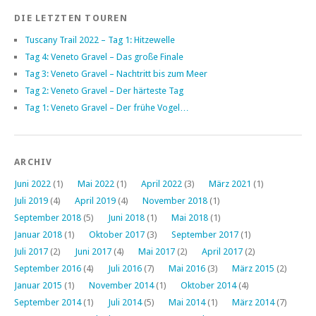
DIE LETZTEN TOUREN
Tuscany Trail 2022 – Tag 1: Hitzewelle
Tag 4: Veneto Gravel – Das große Finale
Tag 3: Veneto Gravel – Nachtritt bis zum Meer
Tag 2: Veneto Gravel – Der härteste Tag
Tag 1: Veneto Gravel – Der frühe Vogel…
ARCHIV
Juni 2022
(1)
Mai 2022
(1)
April 2022
(3)
März 2021
(1)
Juli 2019
(4)
April 2019
(4)
November 2018
(1)
September 2018
(5)
Juni 2018
(1)
Mai 2018
(1)
Januar 2018
(1)
Oktober 2017
(3)
September 2017
(1)
Juli 2017
(2)
Juni 2017
(4)
Mai 2017
(2)
April 2017
(2)
September 2016
(4)
Juli 2016
(7)
Mai 2016
(3)
März 2015
(2)
Januar 2015
(1)
November 2014
(1)
Oktober 2014
(4)
September 2014
(1)
Juli 2014
(5)
Mai 2014
(1)
März 2014
(7)