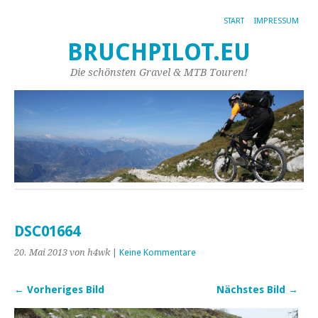
START
IMPRESSUM
BRUCHPILOT.EU
Die schönsten Gravel & MTB Touren!
DSC01664
20. Mai 2013
von h4wk
|
Keine Kommentare
← Vorheriges Bild
Nächstes Bild →