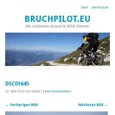
START
IMPRESSUM
BRUCHPILOT.EU
Die schönsten Gravel & MTB Touren!
DSC01645
20. Mai 2013
von h4wk
|
Keine Kommentare
← Vorheriges Bild
Nächstes Bild →