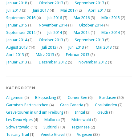
Januar 2018
(1)
Oktober 2017
(3)
September 2017
(1)
Juli 2017
(2)
Juni 2017
(4)
Mai 2017
(2)
April 2017
(2)
September 2016
(4)
Juli 2016
(7)
Mai 2016
(3)
März 2015
(2)
Januar 2015
(1)
November 2014
(1)
Oktober 2014
(4)
September 2014
(1)
Juli 2014
(5)
Mai 2014
(1)
März 2014
(7)
Januar 2014
(2)
Oktober 2013
(3)
September 2013
(5)
August 2013
(14)
Juli 2013
(7)
Juni 2013
(4)
Mai 2013
(12)
April 2013
(3)
März 2013
(8)
Februar 2013
(3)
Januar 2013
(3)
Dezember 2012
(5)
November 2012
(1)
KATEGORIEN
Allgemein
(5)
Bikepacking
(2)
Comer See
(6)
Gardasee
(20)
Garmisch-Partenkirchen
(4)
Gran Canaria
(9)
Graubünden
(7)
Graveltouren in und um Freiburg
(1)
Inntal
(3)
Kreuth
(1)
Les Deux Alpes
(4)
Mallorca
(7)
Mittenwald
(1)
Schwarzwald
(11)
Südtirol
(19)
Tegernsee
(2)
Tuscany Trail
(1)
Veneto Gravel
(4)
Vogesen
(33)