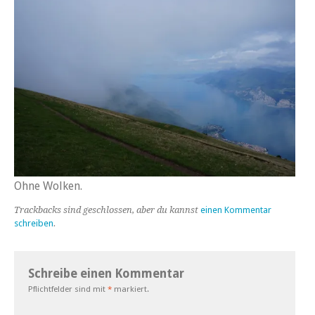
Ohne Wolken.
Trackbacks sind geschlossen, aber du kannst
einen Kommentar
schreiben
.
Schreibe einen Kommentar
Pflichtfelder sind mit
*
markiert.