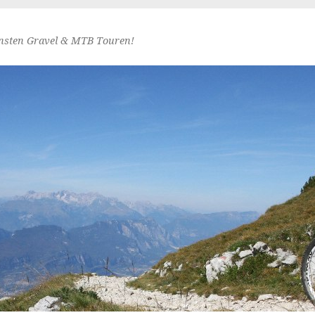
nsten Gravel & MTB Touren!