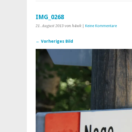
IMG_0268
21. August 2013
von h4wk
|
Keine Kommentare
← Vorheriges Bild