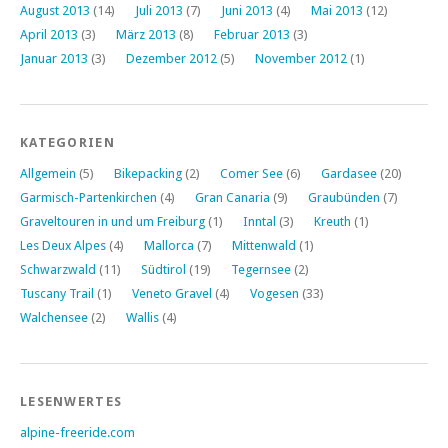
August 2013
(14)
Juli 2013
(7)
Juni 2013
(4)
Mai 2013
(12)
April 2013
(3)
März 2013
(8)
Februar 2013
(3)
Januar 2013
(3)
Dezember 2012
(5)
November 2012
(1)
KATEGORIEN
Allgemein
(5)
Bikepacking
(2)
Comer See
(6)
Gardasee
(20)
Garmisch-Partenkirchen
(4)
Gran Canaria
(9)
Graubünden
(7)
Graveltouren in und um Freiburg
(1)
Inntal
(3)
Kreuth
(1)
Les Deux Alpes
(4)
Mallorca
(7)
Mittenwald
(1)
Schwarzwald
(11)
Südtirol
(19)
Tegernsee
(2)
Tuscany Trail
(1)
Veneto Gravel
(4)
Vogesen
(33)
Walchensee
(2)
Wallis
(4)
LESENWERTES
alpine-freeride.com