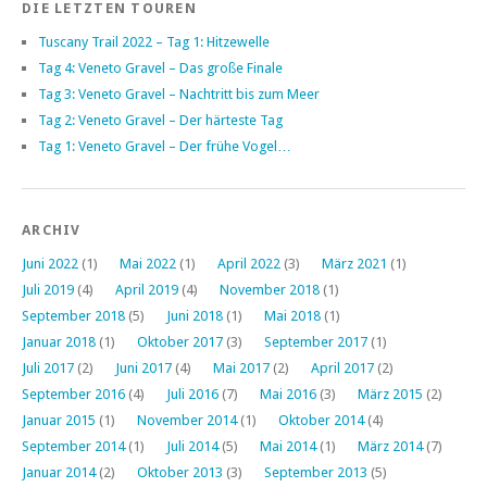
DIE LETZTEN TOUREN
Tuscany Trail 2022 – Tag 1: Hitzewelle
Tag 4: Veneto Gravel – Das große Finale
Tag 3: Veneto Gravel – Nachtritt bis zum Meer
Tag 2: Veneto Gravel – Der härteste Tag
Tag 1: Veneto Gravel – Der frühe Vogel…
ARCHIV
Juni 2022
(1)
Mai 2022
(1)
April 2022
(3)
März 2021
(1)
Juli 2019
(4)
April 2019
(4)
November 2018
(1)
September 2018
(5)
Juni 2018
(1)
Mai 2018
(1)
Januar 2018
(1)
Oktober 2017
(3)
September 2017
(1)
Juli 2017
(2)
Juni 2017
(4)
Mai 2017
(2)
April 2017
(2)
September 2016
(4)
Juli 2016
(7)
Mai 2016
(3)
März 2015
(2)
Januar 2015
(1)
November 2014
(1)
Oktober 2014
(4)
September 2014
(1)
Juli 2014
(5)
Mai 2014
(1)
März 2014
(7)
Januar 2014
(2)
Oktober 2013
(3)
September 2013
(5)