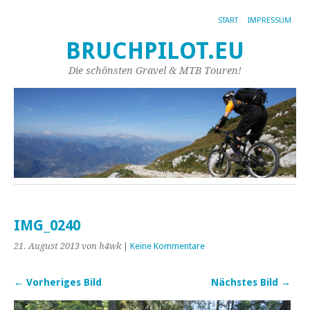
START
IMPRESSUM
BRUCHPILOT.EU
Die schönsten Gravel & MTB Touren!
IMG_0240
21. August 2013
von h4wk
|
Keine Kommentare
← Vorheriges Bild
Nächstes Bild →