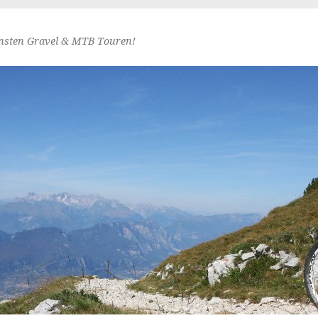
nsten Gravel & MTB Touren!