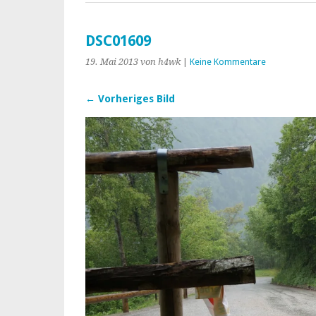
DSC01609
19. Mai 2013
von h4wk
|
Keine Kommentare
← Vorheriges Bild