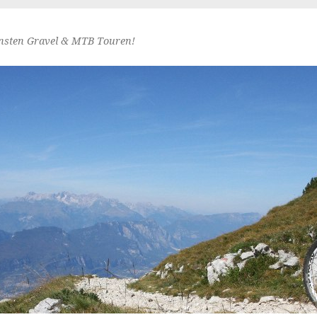
nsten Gravel & MTB Touren!