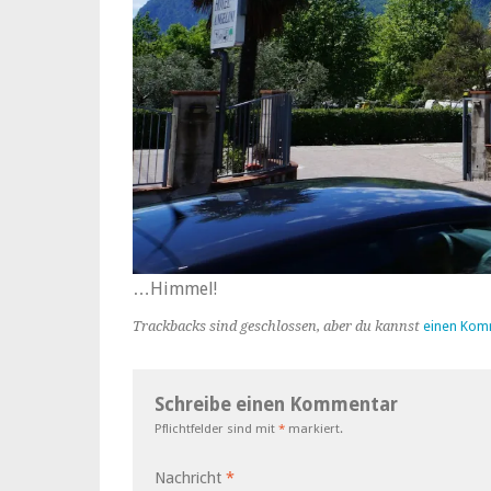
…Himmel!
Trackbacks sind geschlossen, aber du kannst
einen Kom
Schreibe einen Kommentar
Pflichtfelder sind mit
*
markiert.
Nachricht
*