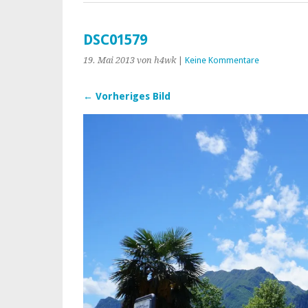
DSC01579
19. Mai 2013
von h4wk
|
Keine Kommentare
← Vorheriges Bild