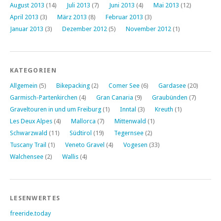
August 2013
(14)
Juli 2013
(7)
Juni 2013
(4)
Mai 2013
(12)
April 2013
(3)
März 2013
(8)
Februar 2013
(3)
Januar 2013
(3)
Dezember 2012
(5)
November 2012
(1)
KATEGORIEN
Allgemein
(5)
Bikepacking
(2)
Comer See
(6)
Gardasee
(20)
Garmisch-Partenkirchen
(4)
Gran Canaria
(9)
Graubünden
(7)
Graveltouren in und um Freiburg
(1)
Inntal
(3)
Kreuth
(1)
Les Deux Alpes
(4)
Mallorca
(7)
Mittenwald
(1)
Schwarzwald
(11)
Südtirol
(19)
Tegernsee
(2)
Tuscany Trail
(1)
Veneto Gravel
(4)
Vogesen
(33)
Walchensee
(2)
Wallis
(4)
LESENWERTES
freeride.today