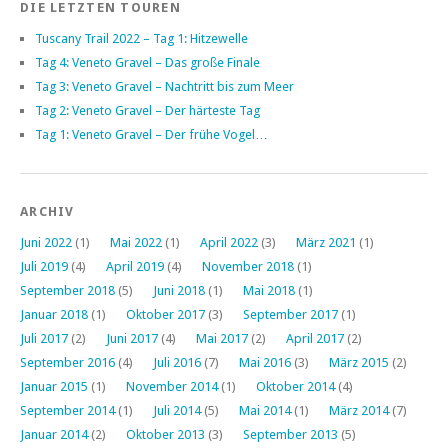
DIE LETZTEN TOUREN
Tuscany Trail 2022 – Tag 1: Hitzewelle
Tag 4: Veneto Gravel – Das große Finale
Tag 3: Veneto Gravel – Nachtritt bis zum Meer
Tag 2: Veneto Gravel – Der härteste Tag
Tag 1: Veneto Gravel – Der frühe Vogel…
ARCHIV
Juni 2022
(1)
Mai 2022
(1)
April 2022
(3)
März 2021
(1)
Juli 2019
(4)
April 2019
(4)
November 2018
(1)
September 2018
(5)
Juni 2018
(1)
Mai 2018
(1)
Januar 2018
(1)
Oktober 2017
(3)
September 2017
(1)
Juli 2017
(2)
Juni 2017
(4)
Mai 2017
(2)
April 2017
(2)
September 2016
(4)
Juli 2016
(7)
Mai 2016
(3)
März 2015
(2)
Januar 2015
(1)
November 2014
(1)
Oktober 2014
(4)
September 2014
(1)
Juli 2014
(5)
Mai 2014
(1)
März 2014
(7)
Januar 2014
(2)
Oktober 2013
(3)
September 2013
(5)