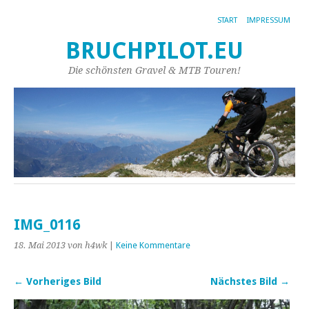
START
IMPRESSUM
BRUCHPILOT.EU
Die schönsten Gravel & MTB Touren!
IMG_0116
18. Mai 2013
von h4wk
|
Keine Kommentare
← Vorheriges Bild
Nächstes Bild →