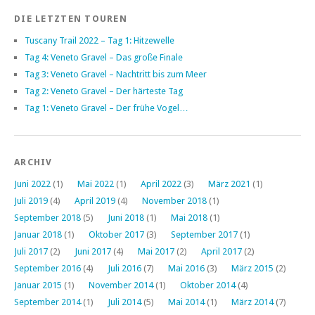
DIE LETZTEN TOUREN
Tuscany Trail 2022 – Tag 1: Hitzewelle
Tag 4: Veneto Gravel – Das große Finale
Tag 3: Veneto Gravel – Nachtritt bis zum Meer
Tag 2: Veneto Gravel – Der härteste Tag
Tag 1: Veneto Gravel – Der frühe Vogel…
ARCHIV
Juni 2022
(1)
Mai 2022
(1)
April 2022
(3)
März 2021
(1)
Juli 2019
(4)
April 2019
(4)
November 2018
(1)
September 2018
(5)
Juni 2018
(1)
Mai 2018
(1)
Januar 2018
(1)
Oktober 2017
(3)
September 2017
(1)
Juli 2017
(2)
Juni 2017
(4)
Mai 2017
(2)
April 2017
(2)
September 2016
(4)
Juli 2016
(7)
Mai 2016
(3)
März 2015
(2)
Januar 2015
(1)
November 2014
(1)
Oktober 2014
(4)
September 2014
(1)
Juli 2014
(5)
Mai 2014
(1)
März 2014
(7)