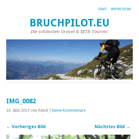
START
IMPRESSUM
BRUCHPILOT.EU
Die schönsten Gravel & MTB Touren!
IMG_0082
18. Mai 2013
von h4wk
|
Keine Kommentare
← Vorheriges Bild
Nächstes Bild →