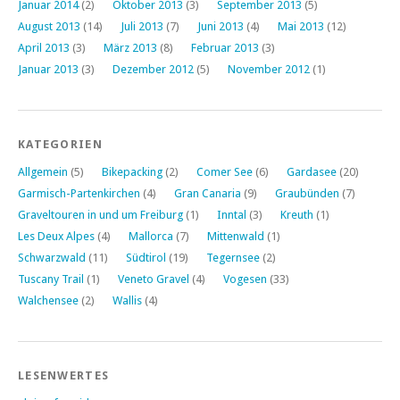
Januar 2014
(2)
Oktober 2013
(3)
September 2013
(5)
August 2013
(14)
Juli 2013
(7)
Juni 2013
(4)
Mai 2013
(12)
April 2013
(3)
März 2013
(8)
Februar 2013
(3)
Januar 2013
(3)
Dezember 2012
(5)
November 2012
(1)
KATEGORIEN
Allgemein
(5)
Bikepacking
(2)
Comer See
(6)
Gardasee
(20)
Garmisch-Partenkirchen
(4)
Gran Canaria
(9)
Graubünden
(7)
Graveltouren in und um Freiburg
(1)
Inntal
(3)
Kreuth
(1)
Les Deux Alpes
(4)
Mallorca
(7)
Mittenwald
(1)
Schwarzwald
(11)
Südtirol
(19)
Tegernsee
(2)
Tuscany Trail
(1)
Veneto Gravel
(4)
Vogesen
(33)
Walchensee
(2)
Wallis
(4)
LESENWERTES