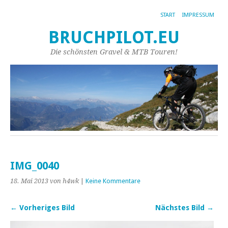
START
IMPRESSUM
BRUCHPILOT.EU
Die schönsten Gravel & MTB Touren!
IMG_0040
18. Mai 2013
von h4wk
|
Keine Kommentare
← Vorheriges Bild
Nächstes Bild →