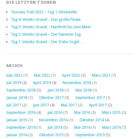
DIE LETZTEN TOUREN
Tuscany Trail 2022 – Tag 1: Hitzewelle
Tag 4: Veneto Gravel – Das große Finale
Tag 3: Veneto Gravel – Nachtritt bis zum Meer
Tag 2: Veneto Gravel – Der härteste Tag
Tag 1: Veneto Gravel – Der frühe Vogel…
ARCHIV
Juni 2022
(1)
Mai 2022
(1)
April 2022
(3)
März 2021
(1)
Juli 2019
(4)
April 2019
(4)
November 2018
(1)
September 2018
(5)
Juni 2018
(1)
Mai 2018
(1)
Januar 2018
(1)
Oktober 2017
(3)
September 2017
(1)
Juli 2017
(2)
Juni 2017
(4)
Mai 2017
(2)
April 2017
(2)
September 2016
(4)
Juli 2016
(7)
Mai 2016
(3)
März 2015
(2)
Januar 2015
(1)
November 2014
(1)
Oktober 2014
(4)
September 2014
(1)
Juli 2014
(5)
Mai 2014
(1)
März 2014
(7)
Januar 2014
(2)
Oktober 2013
(3)
September 2013
(5)