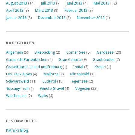
August 2013
(14)
Juli 2013
(7)
Juni 2013
(4)
Mai 2013
(12)
April 2013
(3)
März 2013
(8)
Februar 2013
(3)
Januar 2013
(3)
Dezember 2012
(5)
November 2012
(1)
KATEGORIEN
Allgemein
(5)
Bikepacking
(2)
Comer See
(6)
Gardasee
(20)
Garmisch-Partenkirchen
(4)
Gran Canaria
(9)
Graubünden
(7)
Graveltouren in und um Freiburg
(1)
Inntal
(3)
Kreuth
(1)
Les Deux Alpes
(4)
Mallorca
(7)
Mittenwald
(1)
Schwarzwald
(11)
Südtirol
(19)
Tegernsee
(2)
Tuscany Trail
(1)
Veneto Gravel
(4)
Vogesen
(33)
Walchensee
(2)
Wallis
(4)
LESENWERTES
Patricks Blog