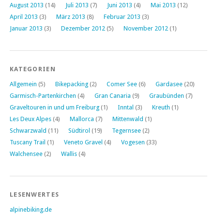
August 2013
(14)
Juli 2013
(7)
Juni 2013
(4)
Mai 2013
(12)
April 2013
(3)
März 2013
(8)
Februar 2013
(3)
Januar 2013
(3)
Dezember 2012
(5)
November 2012
(1)
KATEGORIEN
Allgemein
(5)
Bikepacking
(2)
Comer See
(6)
Gardasee
(20)
Garmisch-Partenkirchen
(4)
Gran Canaria
(9)
Graubünden
(7)
Graveltouren in und um Freiburg
(1)
Inntal
(3)
Kreuth
(1)
Les Deux Alpes
(4)
Mallorca
(7)
Mittenwald
(1)
Schwarzwald
(11)
Südtirol
(19)
Tegernsee
(2)
Tuscany Trail
(1)
Veneto Gravel
(4)
Vogesen
(33)
Walchensee
(2)
Wallis
(4)
LESENWERTES
alpinebiking.de