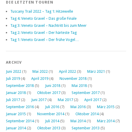
DIE LETZTEN TOUREN
Tuscany Trail 2022 – Tag 1: Hitzewelle
Tag 4: Veneto Gravel – Das große Finale
Tag 3: Veneto Gravel – Nachtritt bis zum Meer
Tag 2: Veneto Gravel – Der härteste Tag
Tag 1: Veneto Gravel – Der frühe Vogel…
ARCHIV
Juni 2022
(1)
Mai 2022
(1)
April 2022
(3)
März 2021
(1)
Juli 2019
(4)
April 2019
(4)
November 2018
(1)
September 2018
(5)
Juni 2018
(1)
Mai 2018
(1)
Januar 2018
(1)
Oktober 2017
(3)
September 2017
(1)
Juli 2017
(2)
Juni 2017
(4)
Mai 2017
(2)
April 2017
(2)
September 2016
(4)
Juli 2016
(7)
Mai 2016
(3)
März 2015
(2)
Januar 2015
(1)
November 2014
(1)
Oktober 2014
(4)
September 2014
(1)
Juli 2014
(5)
Mai 2014
(1)
März 2014
(7)
Januar 2014
(2)
Oktober 2013
(3)
September 2013
(5)