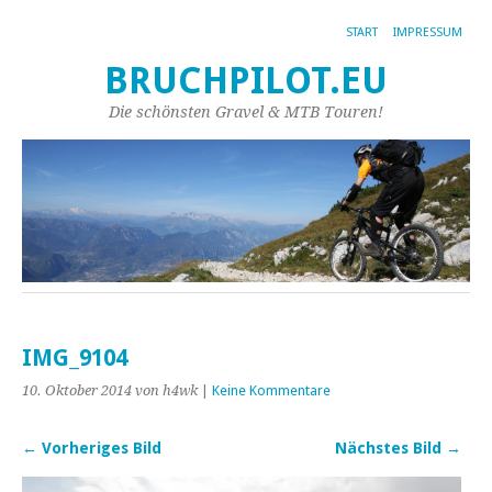
START
IMPRESSUM
BRUCHPILOT.EU
Die schönsten Gravel & MTB Touren!
IMG_9104
10. Oktober 2014
von h4wk
|
Keine Kommentare
← Vorheriges Bild
Nächstes Bild →