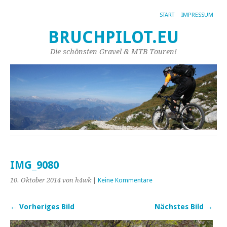
START
IMPRESSUM
BRUCHPILOT.EU
Die schönsten Gravel & MTB Touren!
IMG_9080
10. Oktober 2014
von h4wk
|
Keine Kommentare
← Vorheriges Bild
Nächstes Bild →