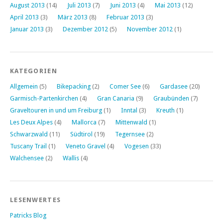
August 2013
(14)
Juli 2013
(7)
Juni 2013
(4)
Mai 2013
(12)
April 2013
(3)
März 2013
(8)
Februar 2013
(3)
Januar 2013
(3)
Dezember 2012
(5)
November 2012
(1)
KATEGORIEN
Allgemein
(5)
Bikepacking
(2)
Comer See
(6)
Gardasee
(20)
Garmisch-Partenkirchen
(4)
Gran Canaria
(9)
Graubünden
(7)
Graveltouren in und um Freiburg
(1)
Inntal
(3)
Kreuth
(1)
Les Deux Alpes
(4)
Mallorca
(7)
Mittenwald
(1)
Schwarzwald
(11)
Südtirol
(19)
Tegernsee
(2)
Tuscany Trail
(1)
Veneto Gravel
(4)
Vogesen
(33)
Walchensee
(2)
Wallis
(4)
LESENWERTES
Patricks Blog