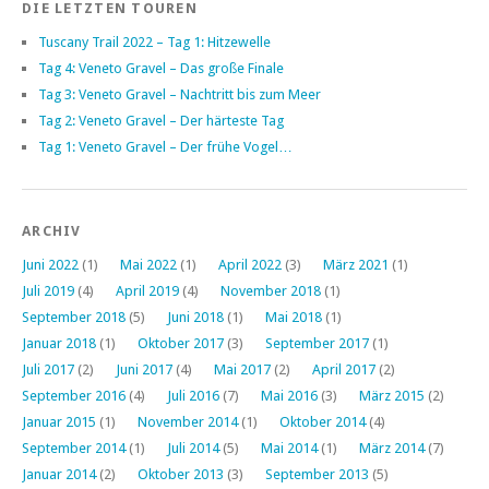
DIE LETZTEN TOUREN
Tuscany Trail 2022 – Tag 1: Hitzewelle
Tag 4: Veneto Gravel – Das große Finale
Tag 3: Veneto Gravel – Nachtritt bis zum Meer
Tag 2: Veneto Gravel – Der härteste Tag
Tag 1: Veneto Gravel – Der frühe Vogel…
ARCHIV
Juni 2022
(1)
Mai 2022
(1)
April 2022
(3)
März 2021
(1)
Juli 2019
(4)
April 2019
(4)
November 2018
(1)
September 2018
(5)
Juni 2018
(1)
Mai 2018
(1)
Januar 2018
(1)
Oktober 2017
(3)
September 2017
(1)
Juli 2017
(2)
Juni 2017
(4)
Mai 2017
(2)
April 2017
(2)
September 2016
(4)
Juli 2016
(7)
Mai 2016
(3)
März 2015
(2)
Januar 2015
(1)
November 2014
(1)
Oktober 2014
(4)
September 2014
(1)
Juli 2014
(5)
Mai 2014
(1)
März 2014
(7)
Januar 2014
(2)
Oktober 2013
(3)
September 2013
(5)