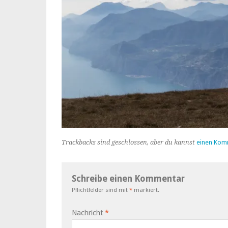
Trackbacks sind geschlossen, aber du kannst
einen Kom
Schreibe einen Kommentar
Pflichtfelder sind mit
*
markiert.
Nachricht
*