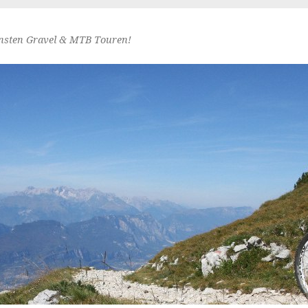
nsten Gravel & MTB Touren!