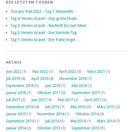
DIE LETZTEN TOUREN
Tuscany Trail 2022 – Tag 1: Hitzewelle
Tag 4: Veneto Gravel – Das große Finale
Tag 3: Veneto Gravel – Nachtritt bis zum Meer
Tag 2: Veneto Gravel – Der härteste Tag
Tag 1: Veneto Gravel – Der frühe Vogel…
ARCHIV
Juni 2022
(1)
Mai 2022
(1)
April 2022
(3)
März 2021
(1)
Juli 2019
(4)
April 2019
(4)
November 2018
(1)
September 2018
(5)
Juni 2018
(1)
Mai 2018
(1)
Januar 2018
(1)
Oktober 2017
(3)
September 2017
(1)
Juli 2017
(2)
Juni 2017
(4)
Mai 2017
(2)
April 2017
(2)
September 2016
(4)
Juli 2016
(7)
Mai 2016
(3)
März 2015
(2)
Januar 2015
(1)
November 2014
(1)
Oktober 2014
(4)
September 2014
(1)
Juli 2014
(5)
Mai 2014
(1)
März 2014
(7)
Januar 2014
(2)
Oktober 2013
(3)
September 2013
(5)