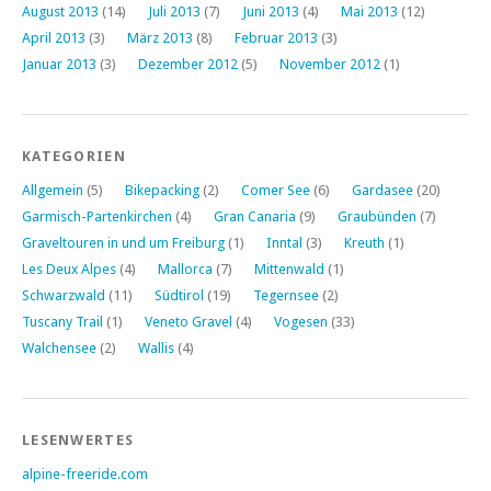
August 2013
(14)
Juli 2013
(7)
Juni 2013
(4)
Mai 2013
(12)
April 2013
(3)
März 2013
(8)
Februar 2013
(3)
Januar 2013
(3)
Dezember 2012
(5)
November 2012
(1)
KATEGORIEN
Allgemein
(5)
Bikepacking
(2)
Comer See
(6)
Gardasee
(20)
Garmisch-Partenkirchen
(4)
Gran Canaria
(9)
Graubünden
(7)
Graveltouren in und um Freiburg
(1)
Inntal
(3)
Kreuth
(1)
Les Deux Alpes
(4)
Mallorca
(7)
Mittenwald
(1)
Schwarzwald
(11)
Südtirol
(19)
Tegernsee
(2)
Tuscany Trail
(1)
Veneto Gravel
(4)
Vogesen
(33)
Walchensee
(2)
Wallis
(4)
LESENWERTES
alpine-freeride.com