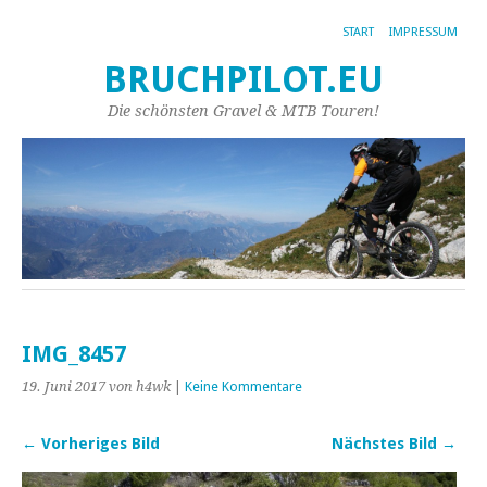
START
IMPRESSUM
BRUCHPILOT.EU
Die schönsten Gravel & MTB Touren!
IMG_8457
19. Juni 2017
von h4wk
|
Keine Kommentare
← Vorheriges Bild
Nächstes Bild →