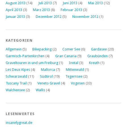
August 2013
(14)
Juli 2013
(7)
Juni 2013
(4)
Mai 2013
(12)
April 2013
(3)
März 2013
(8)
Februar 2013
(3)
Januar 2013
(3)
Dezember 2012
(5)
November 2012
(1)
KATEGORIEN
Allgemein
(5)
Bikepacking
(2)
Comer See
(6)
Gardasee
(20)
Garmisch-Partenkirchen
(4)
Gran Canaria
(9)
Graubünden
(7)
Graveltouren in und um Freiburg
(1)
Inntal
(3)
Kreuth
(1)
Les Deux Alpes
(4)
Mallorca
(7)
Mittenwald
(1)
Schwarzwald
(11)
Südtirol
(19)
Tegernsee
(2)
Tuscany Trail
(1)
Veneto Gravel
(4)
Vogesen
(33)
Walchensee
(2)
Wallis
(4)
LESENWERTES
insanelygreat.de