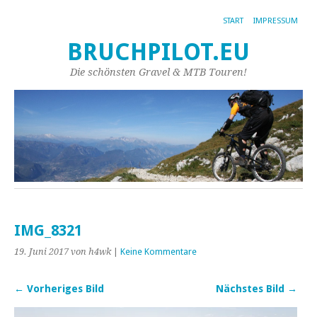
START
IMPRESSUM
BRUCHPILOT.EU
Die schönsten Gravel & MTB Touren!
IMG_8321
19. Juni 2017
von h4wk
|
Keine Kommentare
← Vorheriges Bild
Nächstes Bild →