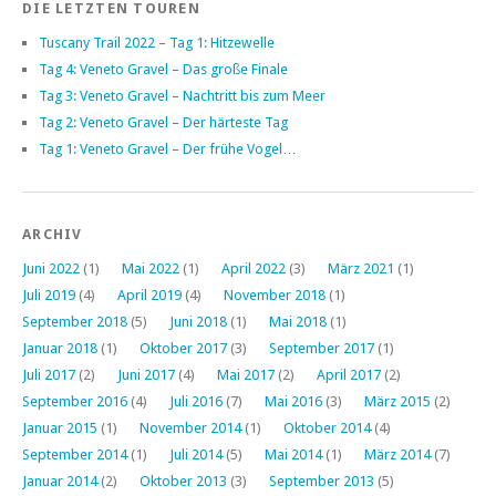
DIE LETZTEN TOUREN
Tuscany Trail 2022 – Tag 1: Hitzewelle
Tag 4: Veneto Gravel – Das große Finale
Tag 3: Veneto Gravel – Nachtritt bis zum Meer
Tag 2: Veneto Gravel – Der härteste Tag
Tag 1: Veneto Gravel – Der frühe Vogel…
ARCHIV
Juni 2022
(1)
Mai 2022
(1)
April 2022
(3)
März 2021
(1)
Juli 2019
(4)
April 2019
(4)
November 2018
(1)
September 2018
(5)
Juni 2018
(1)
Mai 2018
(1)
Januar 2018
(1)
Oktober 2017
(3)
September 2017
(1)
Juli 2017
(2)
Juni 2017
(4)
Mai 2017
(2)
April 2017
(2)
September 2016
(4)
Juli 2016
(7)
Mai 2016
(3)
März 2015
(2)
Januar 2015
(1)
November 2014
(1)
Oktober 2014
(4)
September 2014
(1)
Juli 2014
(5)
Mai 2014
(1)
März 2014
(7)
Januar 2014
(2)
Oktober 2013
(3)
September 2013
(5)