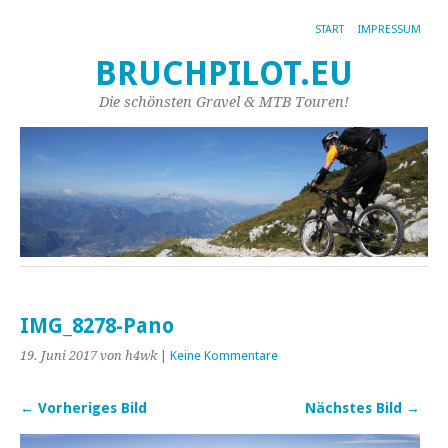
START
IMPRESSUM
BRUCHPILOT.EU
Die schönsten Gravel & MTB Touren!
IMG_8278-Pano
19. Juni 2017
von h4wk
|
Keine Kommentare
← Vorheriges Bild
Nächstes Bild →