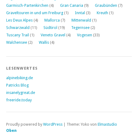
Garmisch-Partenkirchen
(4)
Gran Canaria
(9)
Graubünden
(7)
Graveltouren in und um Freiburg
(1)
Inntal
(3)
Kreuth
(1)
Les Deux Alpes
(4)
Mallorca
(7)
Mittenwald
(1)
Schwarzwald
(11)
Südtirol
(19)
Tegernsee
(2)
Tuscany Trail
(1)
Veneto Gravel
(4)
Vogesen
(33)
Walchensee
(2)
Wallis
(4)
LESENWERTES
alpinebiking.de
Patricks Blog
insanelygreat.de
freeride.today
Proudly powered by
WordPress
|
Theme: Yoko von
Elmastudio
Oben