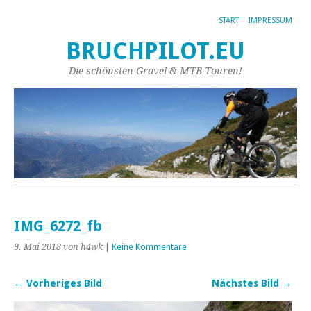
START
IMPRESSUM
BRUCHPILOT.EU
Die schönsten Gravel & MTB Touren!
IMG_6272_fb
9. Mai 2018
von h4wk
|
Keine Kommentare
← Vorheriges Bild
Nächstes Bild →