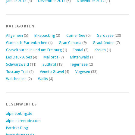
Januar 2013
(3)
Dezember 2012
(5)
November 2012
(1)
KATEGORIEN
Allgemein
(5)
Bikepacking
(2)
Comer See
(6)
Gardasee
(20)
Garmisch-Partenkirchen
(4)
Gran Canaria
(9)
Graubünden
(7)
Graveltouren in und um Freiburg
(1)
Inntal
(3)
Kreuth
(1)
Les Deux Alpes
(4)
Mallorca
(7)
Mittenwald
(1)
Schwarzwald
(11)
Südtirol
(19)
Tegernsee
(2)
Tuscany Trail
(1)
Veneto Gravel
(4)
Vogesen
(33)
Walchensee
(2)
Wallis
(4)
LESENWERTES
alpinebiking.de
alpine-freeride.com
Patricks Blog