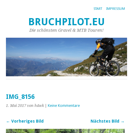
START
IMPRESSUM
BRUCHPILOT.EU
Die schönsten Gravel & MTB Touren!
IMG_8156
1. Mai 2017
von h4wk
|
Keine Kommentare
← Vorheriges Bild
Nächstes Bild →