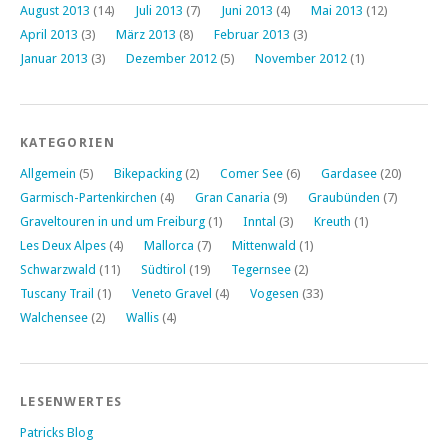
August 2013
(14)
Juli 2013
(7)
Juni 2013
(4)
Mai 2013
(12)
April 2013
(3)
März 2013
(8)
Februar 2013
(3)
Januar 2013
(3)
Dezember 2012
(5)
November 2012
(1)
KATEGORIEN
Allgemein
(5)
Bikepacking
(2)
Comer See
(6)
Gardasee
(20)
Garmisch-Partenkirchen
(4)
Gran Canaria
(9)
Graubünden
(7)
Graveltouren in und um Freiburg
(1)
Inntal
(3)
Kreuth
(1)
Les Deux Alpes
(4)
Mallorca
(7)
Mittenwald
(1)
Schwarzwald
(11)
Südtirol
(19)
Tegernsee
(2)
Tuscany Trail
(1)
Veneto Gravel
(4)
Vogesen
(33)
Walchensee
(2)
Wallis
(4)
LESENWERTES
Patricks Blog