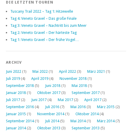
DIE LETZTEN TOUREN
Tuscany Trail 2022 – Tag 1: Hitzewelle
Tag 4: Veneto Gravel – Das große Finale
Tag 3: Veneto Gravel – Nachtritt bis zum Meer
Tag 2: Veneto Gravel – Der härteste Tag
Tag 1: Veneto Gravel – Der frühe Vogel…
ARCHIV
Juni 2022
(1)
Mai 2022
(1)
April 2022
(3)
März 2021
(1)
Juli 2019
(4)
April 2019
(4)
November 2018
(1)
September 2018
(5)
Juni 2018
(1)
Mai 2018
(1)
Januar 2018
(1)
Oktober 2017
(3)
September 2017
(1)
Juli 2017
(2)
Juni 2017
(4)
Mai 2017
(2)
April 2017
(2)
September 2016
(4)
Juli 2016
(7)
Mai 2016
(3)
März 2015
(2)
Januar 2015
(1)
November 2014
(1)
Oktober 2014
(4)
September 2014
(1)
Juli 2014
(5)
Mai 2014
(1)
März 2014
(7)
Januar 2014
(2)
Oktober 2013
(3)
September 2013
(5)