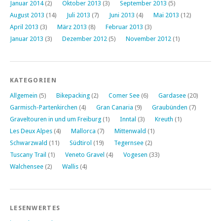
Januar 2014
(2)
Oktober 2013
(3)
September 2013
(5)
August 2013
(14)
Juli 2013
(7)
Juni 2013
(4)
Mai 2013
(12)
April 2013
(3)
März 2013
(8)
Februar 2013
(3)
Januar 2013
(3)
Dezember 2012
(5)
November 2012
(1)
KATEGORIEN
Allgemein
(5)
Bikepacking
(2)
Comer See
(6)
Gardasee
(20)
Garmisch-Partenkirchen
(4)
Gran Canaria
(9)
Graubünden
(7)
Graveltouren in und um Freiburg
(1)
Inntal
(3)
Kreuth
(1)
Les Deux Alpes
(4)
Mallorca
(7)
Mittenwald
(1)
Schwarzwald
(11)
Südtirol
(19)
Tegernsee
(2)
Tuscany Trail
(1)
Veneto Gravel
(4)
Vogesen
(33)
Walchensee
(2)
Wallis
(4)
LESENWERTES