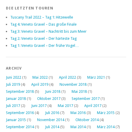
DIE LETZTEN TOUREN
Tuscany Trail 2022 – Tag 1: Hitzewelle
Tag 4: Veneto Gravel – Das große Finale
Tag 3: Veneto Gravel – Nachtritt bis zum Meer
Tag 2: Veneto Gravel – Der härteste Tag
Tag 1: Veneto Gravel – Der frühe Vogel…
ARCHIV
Juni 2022
(1)
Mai 2022
(1)
April 2022
(3)
März 2021
(1)
Juli 2019
(4)
April 2019
(4)
November 2018
(1)
September 2018
(5)
Juni 2018
(1)
Mai 2018
(1)
Januar 2018
(1)
Oktober 2017
(3)
September 2017
(1)
Juli 2017
(2)
Juni 2017
(4)
Mai 2017
(2)
April 2017
(2)
September 2016
(4)
Juli 2016
(7)
Mai 2016
(3)
März 2015
(2)
Januar 2015
(1)
November 2014
(1)
Oktober 2014
(4)
September 2014
(1)
Juli 2014
(5)
Mai 2014
(1)
März 2014
(7)