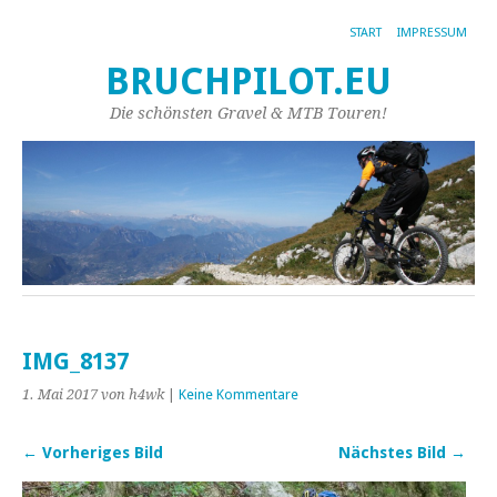
START
IMPRESSUM
BRUCHPILOT.EU
Die schönsten Gravel & MTB Touren!
IMG_8137
1. Mai 2017
von h4wk
|
Keine Kommentare
← Vorheriges Bild
Nächstes Bild →