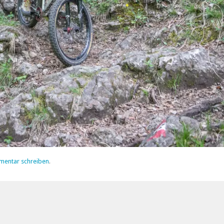
mentar schreiben
.