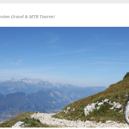
nsten Gravel & MTB Touren!