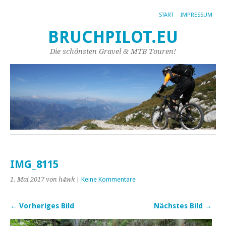
START
IMPRESSUM
BRUCHPILOT.EU
Die schönsten Gravel & MTB Touren!
IMG_8115
1. Mai 2017
von h4wk
|
Keine Kommentare
← Vorheriges Bild
Nächstes Bild →