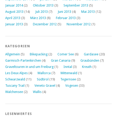
Januar 2014
(2)
Oktober 2013
(3)
September 2013
(5)
August 2013
(14)
Juli 2013
(7)
Juni 2013
(4)
Mai 2013
(12)
April 2013
(3)
März 2013
(8)
Februar 2013
(3)
Januar 2013
(3)
Dezember 2012
(5)
November 2012
(1)
KATEGORIEN
Allgemein
(5)
Bikepacking
(2)
Comer See
(6)
Gardasee
(20)
Garmisch-Partenkirchen
(4)
Gran Canaria
(9)
Graubünden
(7)
Graveltouren in und um Freiburg
(1)
Inntal
(3)
Kreuth
(1)
Les Deux Alpes
(4)
Mallorca
(7)
Mittenwald
(1)
Schwarzwald
(11)
Südtirol
(19)
Tegernsee
(2)
Tuscany Trail
(1)
Veneto Gravel
(4)
Vogesen
(33)
Walchensee
(2)
Wallis
(4)
LESENWERTES