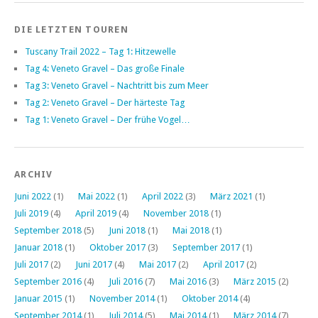
DIE LETZTEN TOUREN
Tuscany Trail 2022 – Tag 1: Hitzewelle
Tag 4: Veneto Gravel – Das große Finale
Tag 3: Veneto Gravel – Nachtritt bis zum Meer
Tag 2: Veneto Gravel – Der härteste Tag
Tag 1: Veneto Gravel – Der frühe Vogel…
ARCHIV
Juni 2022
(1)
Mai 2022
(1)
April 2022
(3)
März 2021
(1)
Juli 2019
(4)
April 2019
(4)
November 2018
(1)
September 2018
(5)
Juni 2018
(1)
Mai 2018
(1)
Januar 2018
(1)
Oktober 2017
(3)
September 2017
(1)
Juli 2017
(2)
Juni 2017
(4)
Mai 2017
(2)
April 2017
(2)
September 2016
(4)
Juli 2016
(7)
Mai 2016
(3)
März 2015
(2)
Januar 2015
(1)
November 2014
(1)
Oktober 2014
(4)
September 2014
(1)
Juli 2014
(5)
Mai 2014
(1)
März 2014
(7)