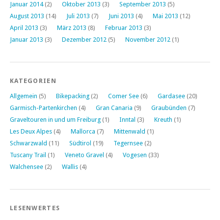
Januar 2014
(2)
Oktober 2013
(3)
September 2013
(5)
August 2013
(14)
Juli 2013
(7)
Juni 2013
(4)
Mai 2013
(12)
April 2013
(3)
März 2013
(8)
Februar 2013
(3)
Januar 2013
(3)
Dezember 2012
(5)
November 2012
(1)
KATEGORIEN
Allgemein
(5)
Bikepacking
(2)
Comer See
(6)
Gardasee
(20)
Garmisch-Partenkirchen
(4)
Gran Canaria
(9)
Graubünden
(7)
Graveltouren in und um Freiburg
(1)
Inntal
(3)
Kreuth
(1)
Les Deux Alpes
(4)
Mallorca
(7)
Mittenwald
(1)
Schwarzwald
(11)
Südtirol
(19)
Tegernsee
(2)
Tuscany Trail
(1)
Veneto Gravel
(4)
Vogesen
(33)
Walchensee
(2)
Wallis
(4)
LESENWERTES