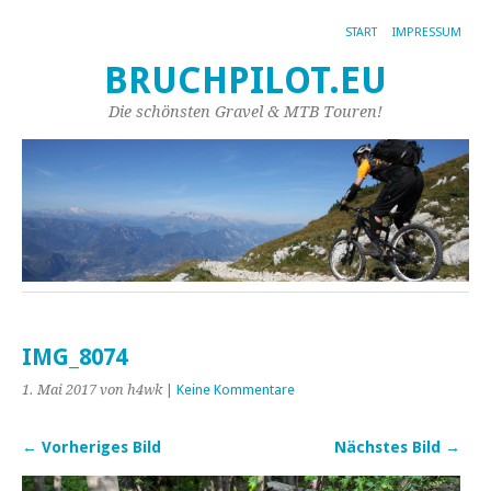
START
IMPRESSUM
BRUCHPILOT.EU
Die schönsten Gravel & MTB Touren!
IMG_8074
1. Mai 2017
von h4wk
|
Keine Kommentare
← Vorheriges Bild
Nächstes Bild →