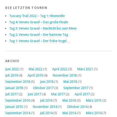
DIE LETZTEN TOUREN
Tuscany Trail 2022 – Tag 1: Hitzewelle
Tag 4: Veneto Gravel – Das große Finale
Tag 3: Veneto Gravel – Nachtritt bis zum Meer
Tag 2: Veneto Gravel – Der härteste Tag
Tag 1: Veneto Gravel – Der frühe Vogel…
ARCHIV
Juni 2022
(1)
Mai 2022
(1)
April 2022
(3)
März 2021
(1)
Juli 2019
(4)
April 2019
(4)
November 2018
(1)
September 2018
(5)
Juni 2018
(1)
Mai 2018
(1)
Januar 2018
(1)
Oktober 2017
(3)
September 2017
(1)
Juli 2017
(2)
Juni 2017
(4)
Mai 2017
(2)
April 2017
(2)
September 2016
(4)
Juli 2016
(7)
Mai 2016
(3)
März 2015
(2)
Januar 2015
(1)
November 2014
(1)
Oktober 2014
(4)
September 2014
(1)
Juli 2014
(5)
Mai 2014
(1)
März 2014
(7)