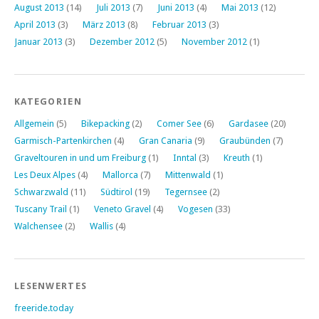
August 2013
(14)
Juli 2013
(7)
Juni 2013
(4)
Mai 2013
(12)
April 2013
(3)
März 2013
(8)
Februar 2013
(3)
Januar 2013
(3)
Dezember 2012
(5)
November 2012
(1)
KATEGORIEN
Allgemein
(5)
Bikepacking
(2)
Comer See
(6)
Gardasee
(20)
Garmisch-Partenkirchen
(4)
Gran Canaria
(9)
Graubünden
(7)
Graveltouren in und um Freiburg
(1)
Inntal
(3)
Kreuth
(1)
Les Deux Alpes
(4)
Mallorca
(7)
Mittenwald
(1)
Schwarzwald
(11)
Südtirol
(19)
Tegernsee
(2)
Tuscany Trail
(1)
Veneto Gravel
(4)
Vogesen
(33)
Walchensee
(2)
Wallis
(4)
LESENWERTES
freeride.today