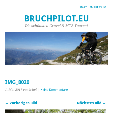
START
IMPRESSUM
BRUCHPILOT.EU
Die schönsten Gravel & MTB Touren!
IMG_8020
1. Mai 2017
von h4wk
|
Keine Kommentare
← Vorheriges Bild
Nächstes Bild →