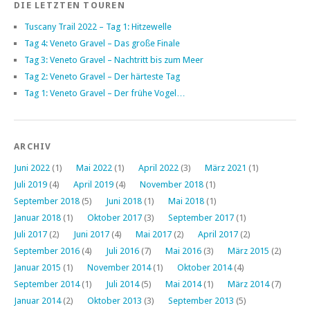
DIE LETZTEN TOUREN
Tuscany Trail 2022 – Tag 1: Hitzewelle
Tag 4: Veneto Gravel – Das große Finale
Tag 3: Veneto Gravel – Nachtritt bis zum Meer
Tag 2: Veneto Gravel – Der härteste Tag
Tag 1: Veneto Gravel – Der frühe Vogel…
ARCHIV
Juni 2022
(1)
Mai 2022
(1)
April 2022
(3)
März 2021
(1)
Juli 2019
(4)
April 2019
(4)
November 2018
(1)
September 2018
(5)
Juni 2018
(1)
Mai 2018
(1)
Januar 2018
(1)
Oktober 2017
(3)
September 2017
(1)
Juli 2017
(2)
Juni 2017
(4)
Mai 2017
(2)
April 2017
(2)
September 2016
(4)
Juli 2016
(7)
Mai 2016
(3)
März 2015
(2)
Januar 2015
(1)
November 2014
(1)
Oktober 2014
(4)
September 2014
(1)
Juli 2014
(5)
Mai 2014
(1)
März 2014
(7)
Januar 2014
(2)
Oktober 2013
(3)
September 2013
(5)