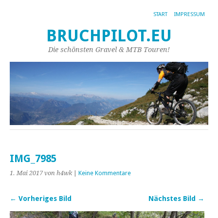
START
IMPRESSUM
BRUCHPILOT.EU
Die schönsten Gravel & MTB Touren!
IMG_7985
1. Mai 2017
von h4wk
|
Keine Kommentare
← Vorheriges Bild
Nächstes Bild →