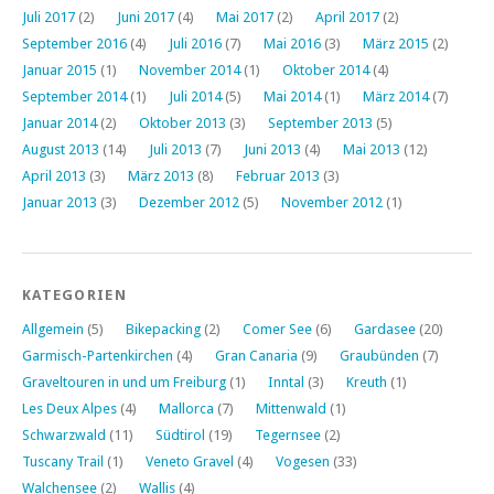
Juli 2017
(2)
Juni 2017
(4)
Mai 2017
(2)
April 2017
(2)
September 2016
(4)
Juli 2016
(7)
Mai 2016
(3)
März 2015
(2)
Januar 2015
(1)
November 2014
(1)
Oktober 2014
(4)
September 2014
(1)
Juli 2014
(5)
Mai 2014
(1)
März 2014
(7)
Januar 2014
(2)
Oktober 2013
(3)
September 2013
(5)
August 2013
(14)
Juli 2013
(7)
Juni 2013
(4)
Mai 2013
(12)
April 2013
(3)
März 2013
(8)
Februar 2013
(3)
Januar 2013
(3)
Dezember 2012
(5)
November 2012
(1)
KATEGORIEN
Allgemein
(5)
Bikepacking
(2)
Comer See
(6)
Gardasee
(20)
Garmisch-Partenkirchen
(4)
Gran Canaria
(9)
Graubünden
(7)
Graveltouren in und um Freiburg
(1)
Inntal
(3)
Kreuth
(1)
Les Deux Alpes
(4)
Mallorca
(7)
Mittenwald
(1)
Schwarzwald
(11)
Südtirol
(19)
Tegernsee
(2)
Tuscany Trail
(1)
Veneto Gravel
(4)
Vogesen
(33)
Walchensee
(2)
Wallis
(4)