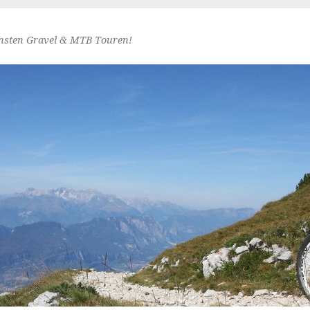
nsten Gravel & MTB Touren!