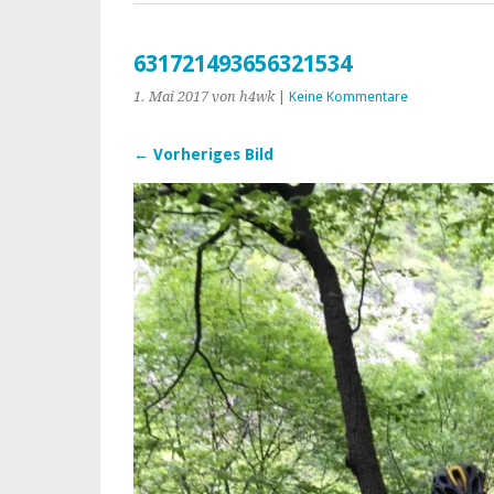
631721493656321534
1. Mai 2017
von h4wk
|
Keine Kommentare
← Vorheriges Bild