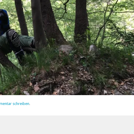
mentar schreiben
.