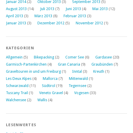
Januar 2014
(2)
Oktober 2013
(3)
September 2013
(5)
August 2013
(14)
Juli 2013
(7)
Juni 2013
(4)
Mai 2013
(12)
April 2013
(3)
März 2013
(8)
Februar 2013
(3)
Januar 2013
(3)
Dezember 2012
(5)
November 2012
(1)
KATEGORIEN
Allgemein
(5)
Bikepacking
(2)
Comer See
(6)
Gardasee
(20)
Garmisch-Partenkirchen
(4)
Gran Canaria
(9)
Graubünden
(7)
Graveltouren in und um Freiburg
(1)
Inntal
(3)
Kreuth
(1)
Les Deux Alpes
(4)
Mallorca
(7)
Mittenwald
(1)
Schwarzwald
(11)
Südtirol
(19)
Tegernsee
(2)
Tuscany Trail
(1)
Veneto Gravel
(4)
Vogesen
(33)
Walchensee
(2)
Wallis
(4)
LESENWERTES