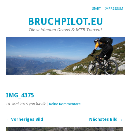
START
IMPRESSUM
BRUCHPILOT.EU
Die schönsten Gravel & MTB Touren!
IMG_4375
10. Mai 2016
von h4wk
|
Keine Kommentare
← Vorheriges Bild
Nächstes Bild →