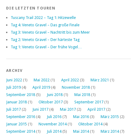
DIE LETZTEN TOUREN
Tuscany Trail 2022 – Tag 1: Hitzewelle
Tag 4: Veneto Gravel – Das große Finale
Tag 3: Veneto Gravel – Nachtritt bis zum Meer
Tag 2: Veneto Gravel – Der härteste Tag
Tag 1: Veneto Gravel – Der frühe Vogel…
ARCHIV
Juni 2022
(1)
Mai 2022
(1)
April 2022
(3)
März 2021
(1)
Juli 2019
(4)
April 2019
(4)
November 2018
(1)
September 2018
(5)
Juni 2018
(1)
Mai 2018
(1)
Januar 2018
(1)
Oktober 2017
(3)
September 2017
(1)
Juli 2017
(2)
Juni 2017
(4)
Mai 2017
(2)
April 2017
(2)
September 2016
(4)
Juli 2016
(7)
Mai 2016
(3)
März 2015
(2)
Januar 2015
(1)
November 2014
(1)
Oktober 2014
(4)
September 2014
(1)
Juli 2014
(5)
Mai 2014
(1)
März 2014
(7)