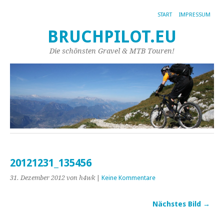
START
IMPRESSUM
BRUCHPILOT.EU
Die schönsten Gravel & MTB Touren!
20121231_135456
31. Dezember 2012
von h4wk
|
Keine Kommentare
Nächstes Bild →